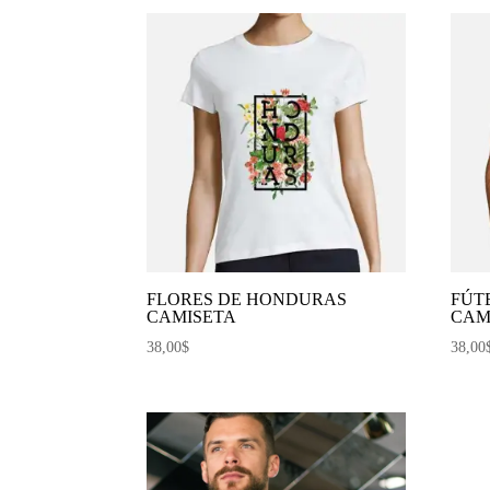
por
los
últimos
FLORES DE HONDURAS
FÚT
CAMISETA
CAM
38,00
$
38,00