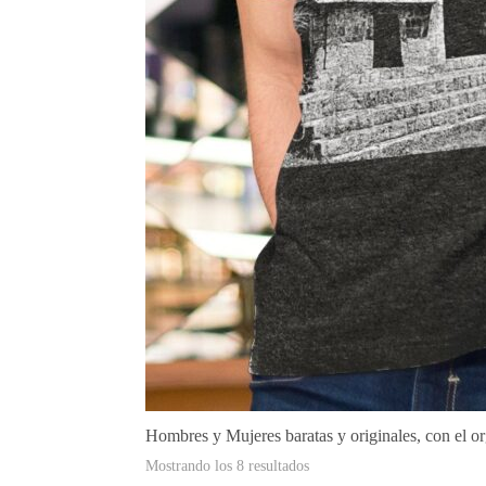
Hombres y Mujeres baratas y originales, con el o
Ordenado
Mostrando los 8 resultados