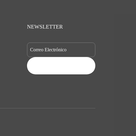
21,01$
hasta
21,83$
NEWSLETTER
SUBSCRIBE