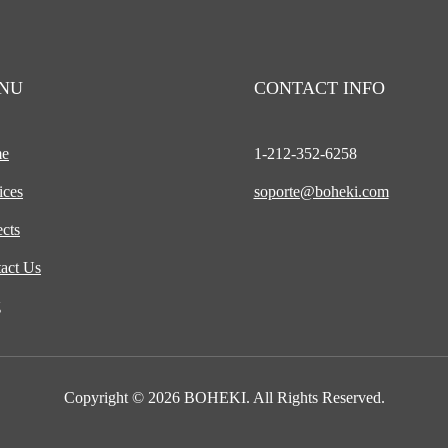
NU
CONTACT INFO
e
1-212-
352-6258
ices
soporte@boheki.com
ects
act Us
g
Copyright © 2026 BOHEKI. All Rights Reserved.