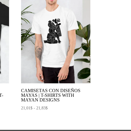
S
CAMISETAS CON DISEÑOS
T-
MAYAS | T-SHIRTS WITH
MAYAN DESIGNS
Rango
21,01
$
-
21,83
$
de
precios:
desde