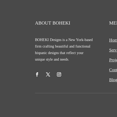
ABOUT BOHEKI
ME
BOHEKI Designs is a New York-based
Hom
firm crafting beautiful and functional
Serv
hispanic designs that reflect your
unique style and needs.
Proj
Cont
Blo