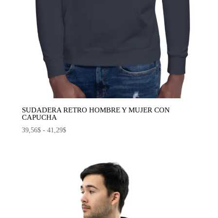
SUDADERA RETRO HOMBRE Y MUJER CON
CAPUCHA
Rango
39,56
$
-
41,29
$
de
precios:
desde
39,56$
hasta
41,29$