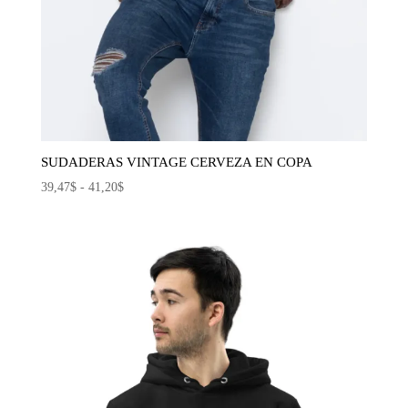
SUDADERAS VINTAGE CERVEZA EN COPA
Rango
39,47
$
-
41,20
$
de
precios:
desde
39,47$
hasta
41,20$