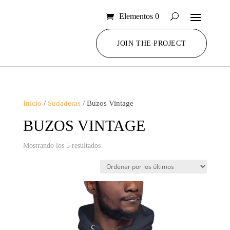
Elementos 0
JOIN THE PROJECT
Inicio
/
Sudaderas
/ Buzos Vintage
BUZOS VINTAGE
Ordenado
Mostrando los 5 resultados
por
los
últimos