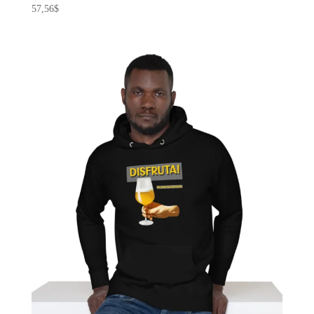
57,56
$