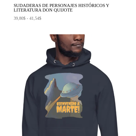
SUDADERAS DE PERSONAJES HISTÓRICOS Y
LITERATURA DON QUIJOTE
Rango
39,80
$
-
41,54
$
de
precios:
desde
39,80$
hasta
41,54$