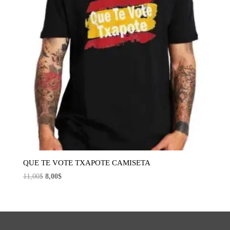
QUE TE VOTE TXAPOTE CAMISETA
El
El
11,00
$
8,00
$
precio
precio
original
actual
era:
es:
11,00$.
8,00$.