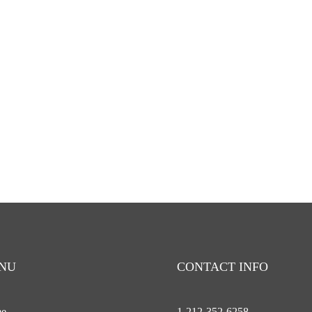
NU
CONTACT INFO
e
1-212-
352-6258