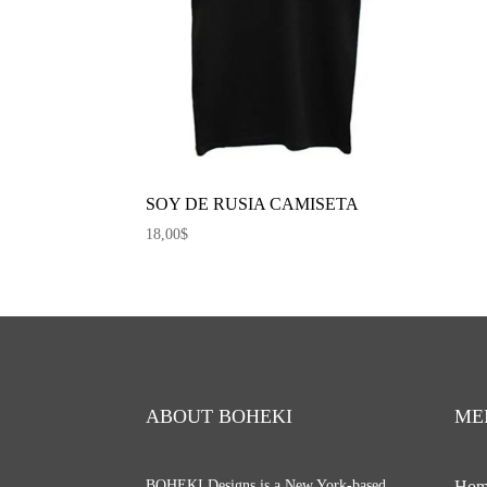
SOY DE RUSIA CAMISETA
18,00
$
ABOUT BOHEKI
ME
BOHEKI Designs is a New York-based
Hom