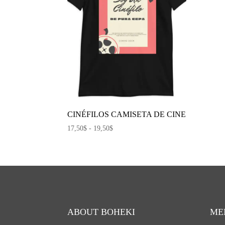
CINÉFILOS CAMISETA DE CINE
Rango
17,50
$
-
19,50
$
de
precios:
desde
17,50$
hasta
19,50$
ABOUT BOHEKI
ME