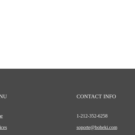
NU
CONTACT INFO
e
1-212-
352-6258
ices
soporte@boheki.com