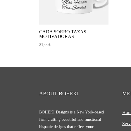
CADA SORBO TAZAS
MOTIVADORAS
21,00
$
ABOUT BOHEKI
ME
BOHEKI Designs is a New York-based
Hom
firm crafting beautiful and functional
Serv
hispanic designs that reflect your