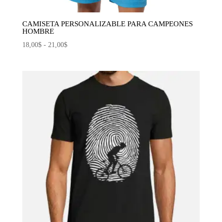
CAMISETA PERSONALIZABLE PARA CAMPEONES
HOMBRE
Rango
18,00
$
-
21,00
$
de
precios:
desde
18,00$
hasta
21,00$