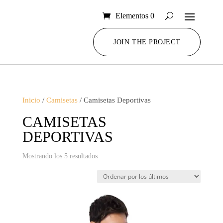
Elementos 0
JOIN THE PROJECT
Inicio
/
Camisetas
/ Camisetas Deportivas
CAMISETAS
DEPORTIVAS
Ordenado
Mostrando los 5 resultados
por
los
últimos