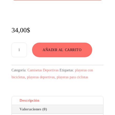
34,00
$
Camiseta
AÑADIR AL CARRITO
Con
Bicicleta
De
Categoría:
Camisetas Deportivas
Etiquetas:
playeras con
Montaña
bicicletas
,
playeras deportivas
,
playeras para ciclistas
cantidad
Descripción
Valoraciones (0)