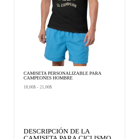
CAMISETA PERSONALIZABLE PARA
CAMPEONES HOMBRE
Rango
18,00
$
-
21,00
$
de
precios:
desde
18,00$
hasta
DESCRIPCIÓN DE LA
CAMISETA PARA CICLISMO
21,00$