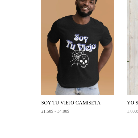
hasta
34,00$
SOY TU VIEJO CAMISETA
YO 
Rango
21,50
$
-
34,00
$
17,00
de
precios:
desde