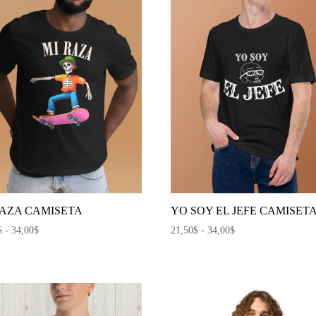
RAZA CAMISETA
YO SOY EL JEFE CAMISET
Rango
Rango
$
-
34,00
$
21,50
$
-
34,00
$
de
de
precios:
precios:
desde
desde
21,50$
21,50$
hasta
hasta