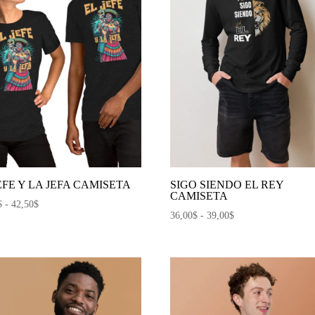
EFE Y LA JEFA CAMISETA
SIGO SIENDO EL REY
CAMISETA
Rango
$
-
42,50
$
Rango
36,00
$
-
39,00
$
de
de
precios:
precios:
desde
desde
27,00$
36,00$
hasta
hasta
42,50$
39,00$