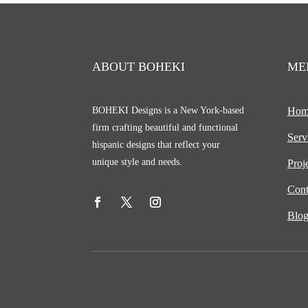
21,50$
hasta
34,00$
ABOUT BOHEKI
ME
BOHEKI Designs is a New York-based
Hom
firm crafting beautiful and functional
Serv
hispanic designs that reflect your
unique style and needs.
Proj
Cont
Blo