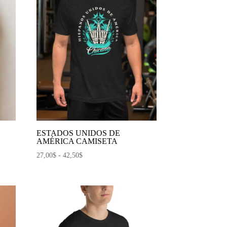
ESTADOS UNIDOS DE
AMÉRICA CAMISETA
Rango
27,00
$
-
42,50
$
de
precios:
desde
27,00$
hasta
42,50$