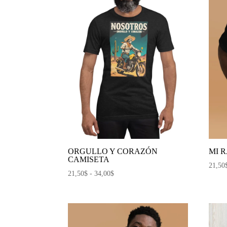
ORGULLO Y CORAZÓN
MI 
CAMISETA
21,50
Rango
21,50
$
-
34,00
$
de
precios:
desde
21,50$