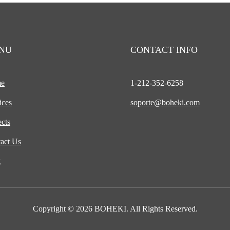
17,00$
48,50$
hasta
hasta
23,50$
54,00$
NU
CONTACT INFO
e
1-212-
352-6258
ices
soporte@boheki.com
ects
act Us
g
Copyright © 2026 BOHEKI. All Rights Reserved.