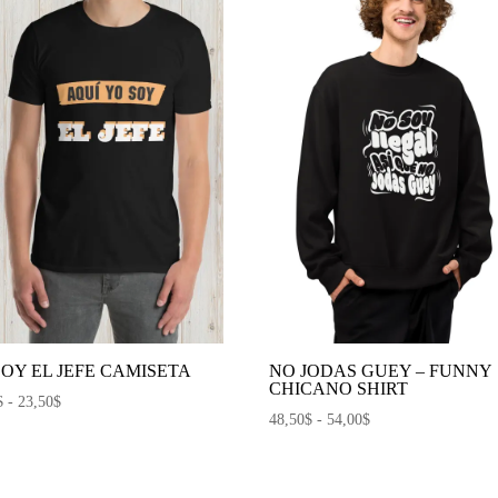
34,00$
34,00$
SOY EL JEFE CAMISETA
NO JODAS GUEY – FUNNY
CHICANO SHIRT
Rango
$
-
23,50
$
Rango
48,50
$
-
54,00
$
de
de
precios:
precios:
desde
desde