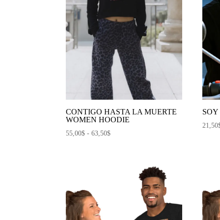
CONTIGO HASTA LA MUERTE
SOY
WOMEN HOODIE
21,50
Rango
55,00
$
-
63,50
$
de
precios:
desde
55,00$
hasta
63,50$