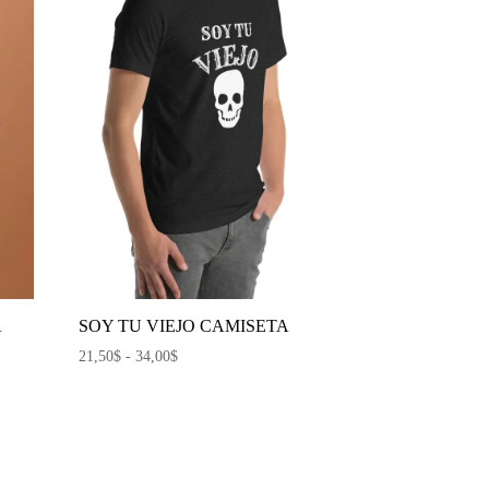
A
SOY TU VIEJO CAMISETA
Rango
21,50
$
-
34,00
$
de
precios:
desde
21,50$
hasta