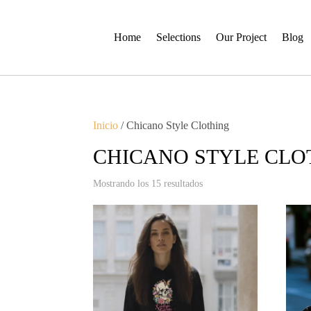
Home
Selections
Our Project
Blog
Inicio
/ Chicano Style Clothing
CHICANO STYLE CLO
Ordenado
Mostrando los 15 resultados
por
los
últimos