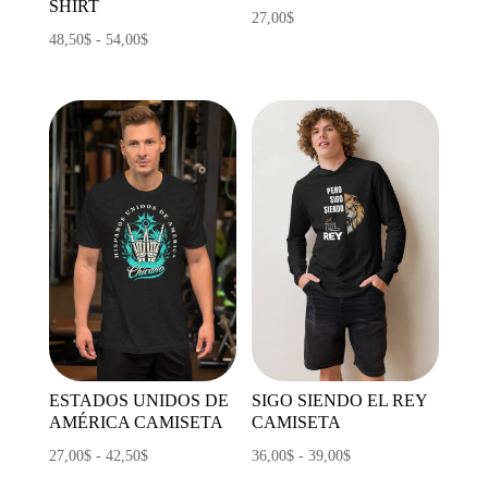
SHIRT
27,00
$
Rango
48,50
$
-
54,00
$
de
precios:
desde
48,50$
hasta
54,00$
ESTADOS UNIDOS DE
SIGO SIENDO EL REY
AMÉRICA CAMISETA
CAMISETA
Rango
Rango
27,00
$
-
42,50
$
36,00
$
-
39,00
$
de
de