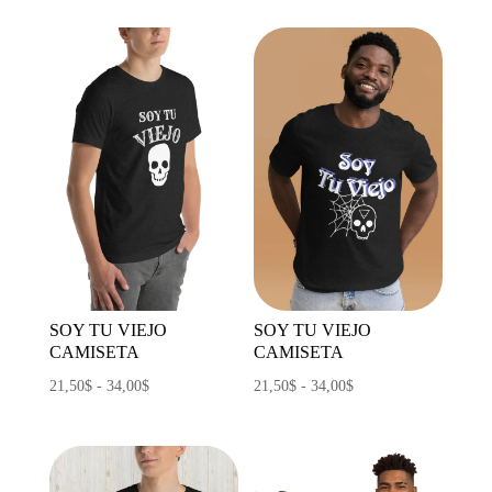
precios:
precios:
desde
desde
27,00$
36,00$
hasta
hasta
42,50$
39,00$
SOY TU VIEJO
SOY TU VIEJO
CAMISETA
CAMISETA
Rango
Rango
21,50
$
-
34,00
$
21,50
$
-
34,00
$
de
de
precios:
precios:
desde
desde