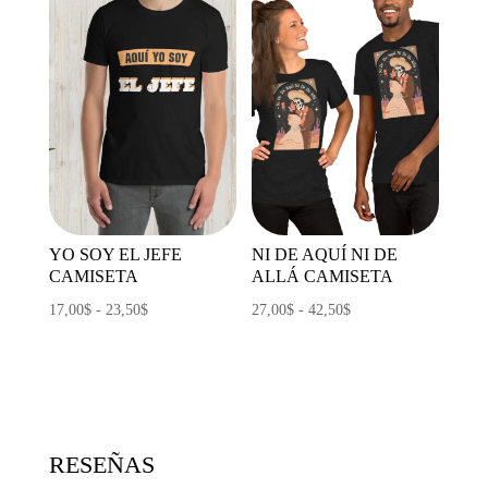
21,50$
21,50$
hasta
hasta
34,00$
34,00$
YO SOY EL JEFE
NI DE AQUÍ NI DE
CAMISETA
ALLÁ CAMISETA
Rango
Rango
17,00
$
-
23,50
$
27,00
$
-
42,50
$
de
de
precios:
precios:
desde
desde
17,00$
27,00$
hasta
hasta
RESEÑAS
23,50$
42,50$