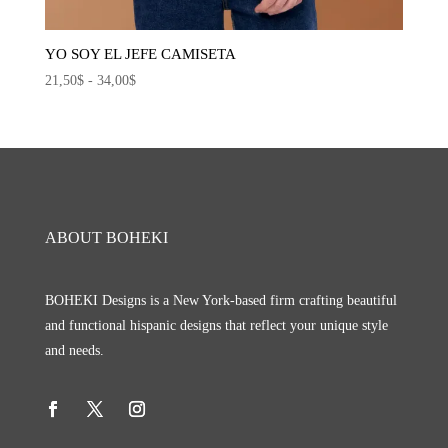
YO SOY EL JEFE CAMISETA
Rango
21,50
$
-
34,00
$
de
precios:
desde
21,50$
hasta
34,00$
ABOUT BOHEKI
BOHEKI Designs is a New York-based firm crafting beautiful
and functional hispanic designs that reflect your unique style
and needs.