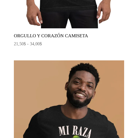
ORGULLO Y CORAZÓN CAMISETA
Rango
21,50
$
-
34,00
$
de
precios:
desde
21,50$
hasta
34,00$