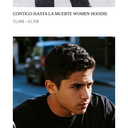
CONTIGO HASTA LA MUERTE WOMEN HOODIE
Rango
55,00
$
-
63,50
$
de
precios:
desde
55,00$
hasta
63,50$