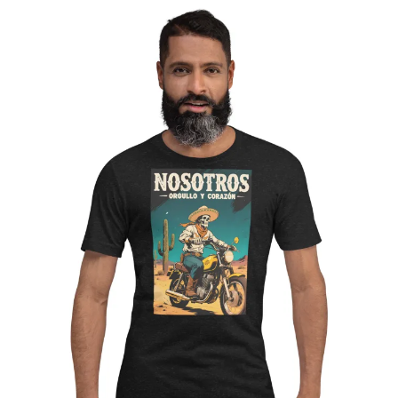
desde
27,00$
hasta
42,50$