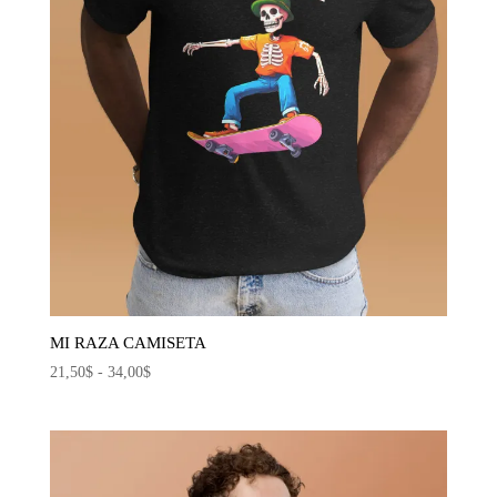
MI RAZA CAMISETA
Rango
21,50
$
-
34,00
$
de
precios:
desde
21,50$