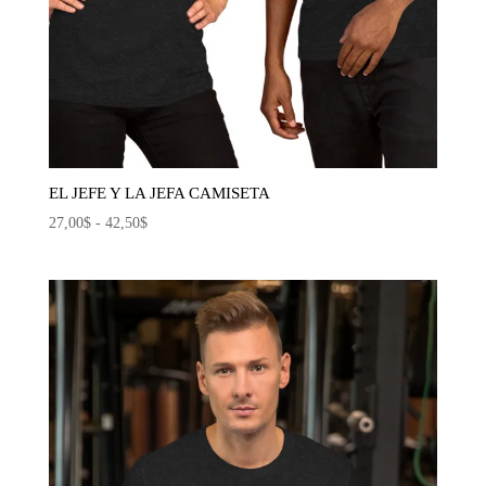
EL JEFE Y LA JEFA CAMISETA
Rango
27,00
$
-
42,50
$
de
precios:
desde
27,00$
hasta
42,50$