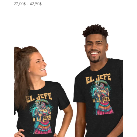
Rango
27,00
$
-
42,50
$
de
precios:
desde
27,00$
hasta
42,50$