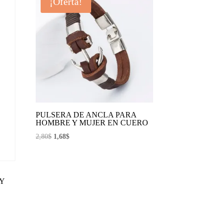
¡Oferta!
PULSERA DE ANCLA PARA
HOMBRE Y MUJER EN CUERO
El
El
2,80
$
1,68
$
precio
precio
original
actual
era:
es:
Y
2,80$.
1,68$.