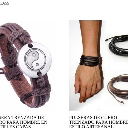
El
El
1,65
$
precio
precio
original
actual
era:
es:
2,75$.
1,65$.
SERA TRENZADA DE
PULSERAS DE CUERO
RO PARA HOMBRE EN
TRENZADO PARA HOMBR
TIPLES CAPAS
ESTILO ARTESANAL