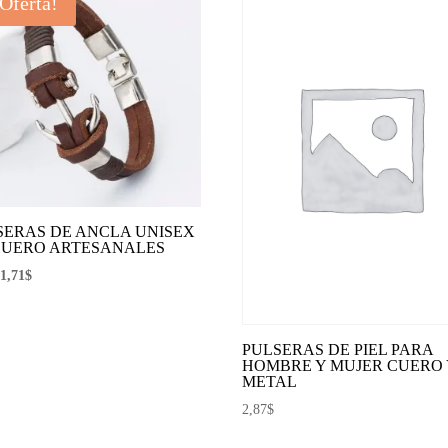
¡Oferta!
SERAS DE ANCLA UNISEX
CUERO ARTESANALES
El
El
1,71
$
precio
precio
original
actual
era:
es:
PULSERAS DE PIEL PARA
HOMBRE Y MUJER CUERO 
2,85$.
1,71$.
METAL
2,87
$