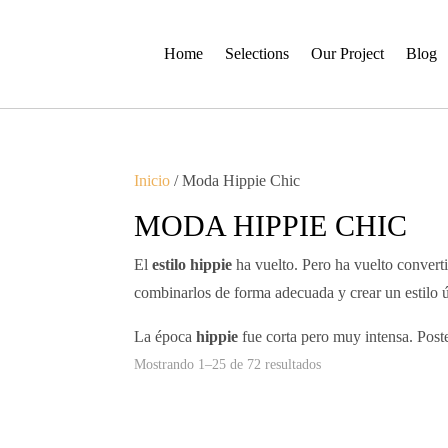
Home
Selections
Our Project
Blog
Inicio
/ Moda Hippie Chic
MODA HIPPIE CHIC
El
estilo hippie
ha vuelto. Pero ha vuelto convert
combinarlos de forma adecuada y crear un estilo 
La época
hippie
fue corta pero muy intensa. Poste
Ordenado
Mostrando 1–25 de 72 resultados
por
los
últimos