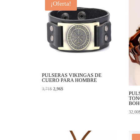
¡Oferta!
PULSERAS VIKINGAS DE
CUERO PARA HOMBRE
El
El
3,71
$
2,96
$
PUL
precio
precio
TON
original
actual
BOH
era:
es:
32,00
3,71$.
2,96$.