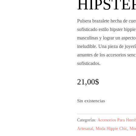
HIPSTE
Pulsera brazalete hecha de cu
sofisticado estilo hipster hipp
masculinas y lograr un aspect
ineludible. Una pieza de joyería
amantes de los accesorios senc
sofisticados.
21,00
$
Sin existencias
Categorías:
Accesorios Para Homb
Artesanal
,
Moda Hippie Chic
,
Mod