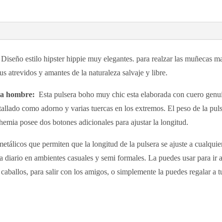
iseño estilo hipster hippie muy elegantes. para realzar las muñecas mas
us atrevidos y amantes de la naturaleza salvaje y libre.
ara hombre:
Esta pulsera boho muy chic esta elaborada con cuero genui
tallado como adorno y varias tuercas en los extremos. El peso de la pul
hemia posee dos botones adicionales para ajustar la longitud.
etálicos que permiten que la longitud de la pulsera se ajuste a cualqui
a diario en ambientes casuales y semi formales. La puedes usar para ir a 
aballos, para salir con los amigos, o simplemente la puedes regalar a t