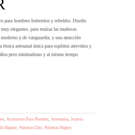
R
ero para hombres bohemios y rebeldes. Diseño
ie muy elegantes. para realzar las muñecas
o moderno y de vanguardia, y una atracción
 étnica artesanal única para espíritus atrevidos y
illos pero minimalistas y al mismo tiempo
re
,
Accesorios Para Hombre
,
Artesanías
,
Joyería
a Hipster
,
Pulseras Chic
,
Pulseras Hippie