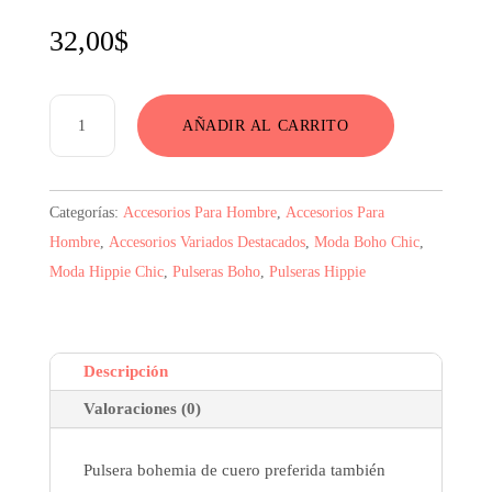
32,00
$
Pulsera
AÑADIR AL CARRITO
Bohemia
Hippie
Chic
Categorías:
Accesorios Para Hombre
,
Accesorios Para
De
Hombre
,
Accesorios Variados Destacados
,
Moda Boho Chic
,
Cuero
Moda Hippie Chic
,
Pulseras Boho
,
Pulseras Hippie
Con
Cruz
Cristiana
Descripción
cantidad
Valoraciones (0)
Pulsera bohemia de cuero preferida también