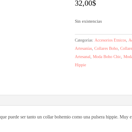
32,00
$
Sin existencias
Categorías:
Accesorios Etnicos
,
Ac
Artesanías
,
Collares Boho
,
Collar
Artesanal
,
Moda Boho Chic
,
Moda
Hippie
l que puede ser tanto un collar bohemio como una pulsera hippie. Muy e