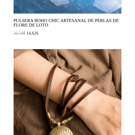
PULSERA BOHO CHIC ARTESANAL DE PERLAS DE
FLORE DE LOTO
El
El
20,59
$
14,62
$
precio
precio
original
actual
era:
es:
20,59$.
14,62$.