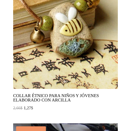
COLLAR ÉTNICO PARA NIÑOS Y JÓVENES
ELABORADO CON ARCILLA
El
El
2,66
$
1,27
$
precio
precio
original
actual
era:
es: