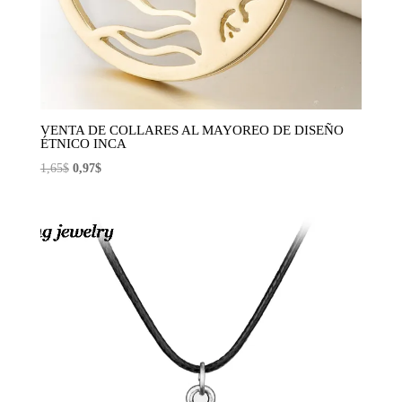
VENTA DE COLLARES AL MAYOREO DE DISEÑO
ÉTNICO INCA
El
El
1,65
$
0,97
$
precio
precio
original
actual
era:
es:
1,65$.
0,97$.