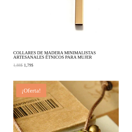
COLLARES DE MADERA MINIMALISTAS
ARTESANALES ÉTNICOS PARA MUJER
El
El
1,88
$
1,79
$
precio
precio
original
actual
era:
es:
¡Oferta!
1,88$.
1,79$.