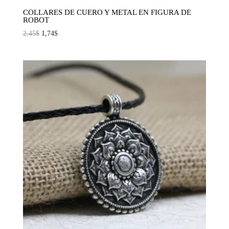
COLLARES DE CUERO Y METAL EN FIGURA DE
ROBOT
El
El
2,45
$
1,74
$
precio
precio
original
actual
era:
es:
2,45$.
1,74$.