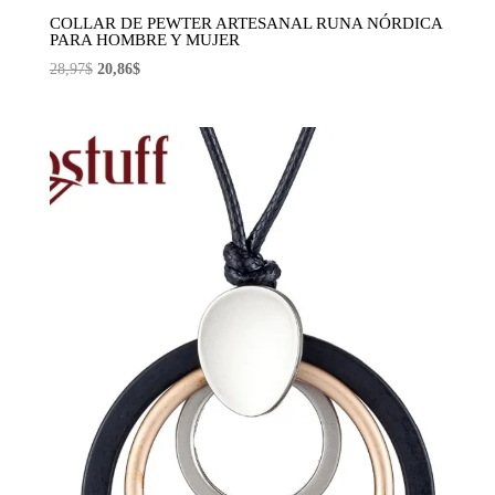
COLLAR DE PEWTER ARTESANAL RUNA NÓRDICA
PARA HOMBRE Y MUJER
El
El
28,97
$
20,86
$
precio
precio
original
actual
era:
es:
28,97$.
20,86$.