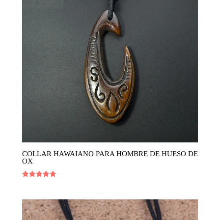
COLLAR HAWAIANO PARA HOMBRE DE HUESO DE
OX
Valorado
con
5.00
de 5