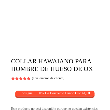
COLLAR HAWAIANO PARA
HOMBRE DE HUESO DE OX
(
1
valoración de cliente)
Valorado
con
5.00
de 5 en
Consigue El 50% De Descuento Dando Clic AQUÏ
base a
valoración
de un
cliente
Este producto no está disponible porque no quedan existencias.