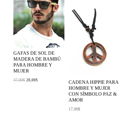
GAFAS DE SOL DE
MADERA DE BAMBÚ
PARA HOMBRE Y
MUJER
El
El
37,00
$
28,00
$
CADENA HIPPIE PARA
precio
precio
HOMBRE Y MUJER
CON SÍMBOLO PAZ &
original
actual
AMOR
era:
es:
17,00
$
37,00$.
28,00$.