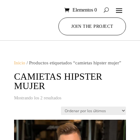
Elementos 0
JOIN THE PROJECT
Inicio
/ Productos etiquetados “camietas hipster mujer”
CAMIETAS HIPSTER
MUJER
Ordenado
Mostrando los 2 resultados
por
los
últimos