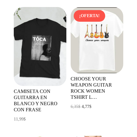
8,94$.
4,38$.
¡OFERTA!
CHOOSE YOUR
WEAPON GUITAR
ROCK WOMEN
CAMISETA CON
TSHIRT L…
GUITARRA EN
BLANCO Y NEGRO
El
El
6,35
$
4,77
$
CON FRASE
precio
precio
11,99
$
original
actual
era:
es: