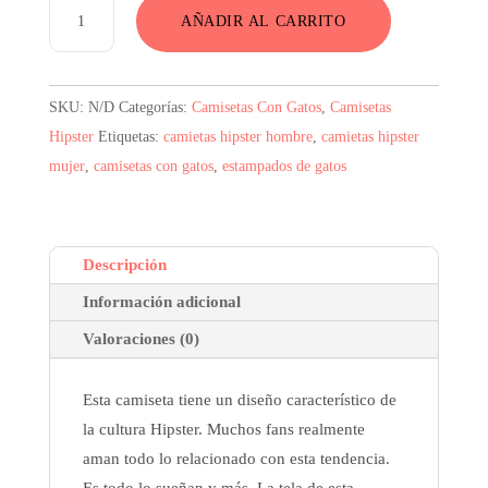
Camiseta
AÑADIR AL CARRITO
Yo
Soy
Hipster
SKU:
N/D
Categorías:
Camisetas Con Gatos
,
Camisetas
Negra
Hipster
Etiquetas:
camietas hipster hombre
,
camietas hipster
Hombre
mujer
,
camisetas con gatos
,
estampados de gatos
y
Mujer
cantidad
Descripción
Información adicional
Valoraciones (0)
Esta camiseta tiene un diseño característico de
la cultura Hipster. Muchos fans realmente
aman todo lo relacionado con esta tendencia.
Es todo lo sueñan y más. La tela de esta