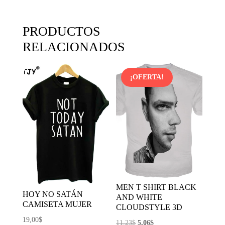
PRODUCTOS
RELACIONADOS
¡OFERTA!
MEN T SHIRT BLACK
HOY NO SATÁN
AND WHITE
CAMISETA MUJER
CLOUDSTYLE 3D
19,00
$
El
El
11,23
$
5,06
$