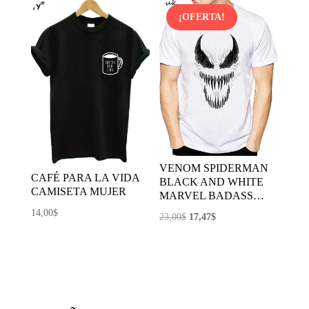
6,35$.
4,77$.
¡OFERTA!
VENOM SPIDERMAN
CAFÉ PARA LA VIDA
BLACK AND WHITE
CAMISETA MUJER
MARVEL BADASS…
14,00
$
El
El
23,00
$
17,47
$
precio
precio
original
actual
era:
es:
23,00$.
17,47$.