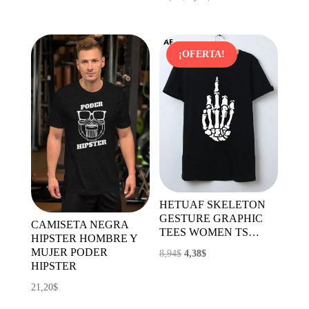
precio
precio
original
actual
era:
es:
¡OFERTA!
11,23$.
5,06$.
HETUAF SKELETON
GESTURE GRAPHIC
CAMISETA NEGRA
TEES WOMEN TS…
HIPSTER HOMBRE Y
MUJER PODER
El
El
8,94
$
4,38
$
HIPSTER
precio
precio
21,20
$
original
actual
era:
es: