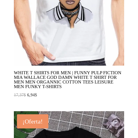
WHITE T SHIRTS FOR MEN | FUNNY PULP FICTION
MIA WALLACE GOD DAMN WHITE T SHIRT FOR
MEN MEN ORGANNIC COTTON TEES LEISURE
MEN FUNKY T-SHIRTS
El
El
17,37
$
6,94
$
precio
precio
original
actual
era:
es:
¡Oferta!
17,37$.
6,94$.