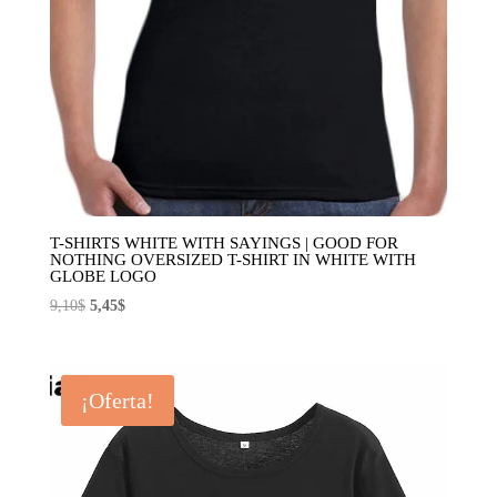
T-SHIRTS WHITE WITH SAYINGS | GOOD FOR
NOTHING OVERSIZED T-SHIRT IN WHITE WITH
GLOBE LOGO
El
El
9,10
$
5,45
$
precio
precio
original
actual
era:
es:
¡Oferta!
9,10$.
5,45$.