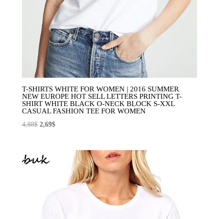
T-SHIRTS WHITE FOR WOMEN | 2016 SUMMER
NEW EUROPE HOT SELL LETTERS PRINTING T-
SHIRT WHITE BLACK O-NECK BLOCK S-XXL
CASUAL FASHION TEE FOR WOMEN
El
El
4,88
$
2,69
$
precio
precio
original
actual
era:
es:
4,88$.
2,69$.