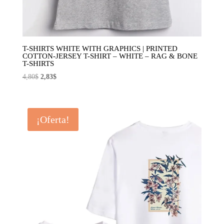
T-SHIRTS WHITE WITH GRAPHICS | PRINTED
COTTON-JERSEY T-SHIRT – WHITE – RAG & BONE
T-SHIRTS
El
El
4,80
$
2,83
$
precio
precio
original
actual
era:
es:
¡Oferta!
4,80$.
2,83$.