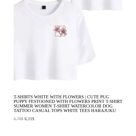
T-SHIRTS WHITE WITH FLOWERS | CUTE PUG
PUPPY FESTOONED WITH FLOWERS PRINT T-SHIRT
SUMMER WOMEN T-SHIRT WATERCOLOR DOG
TATTOO CASUAL TOPS WHITE TEES HARAJUKU
El
El
6,79
$
6,11
$
precio
precio
original
actual