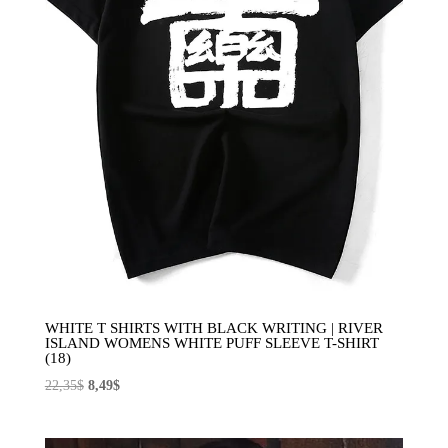
WHITE T SHIRTS WITH BLACK WRITING | RIVER
ISLAND WOMENS WHITE PUFF SLEEVE T-SHIRT
(18)
El
El
22,35
$
8,49
$
precio
precio
original
actual