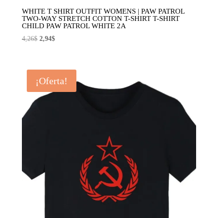
WHITE T SHIRT OUTFIT WOMENS | PAW PATROL
TWO-WAY STRETCH COTTON T-SHIRT T-SHIRT
CHILD PAW PATROL WHITE 2A
El
El
4,26
$
2,94
$
precio
precio
original
actual
era:
es:
¡Oferta!
4,26$.
2,94$.