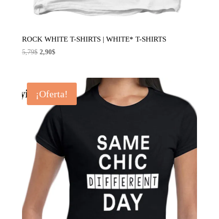
ROCK WHITE T-SHIRTS | WHITE* T-SHIRTS
El
El
5,79
$
2,90
$
precio
precio
original
actual
era:
es:
¡Oferta!
5,79$.
2,90$.