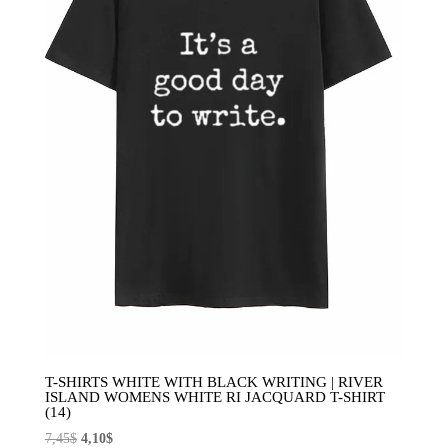
T-SHIRTS WHITE WITH BLACK WRITING | RIVER
ISLAND WOMENS WHITE RI JACQUARD T-SHIRT
(14)
El
El
7,45
$
4,10
$