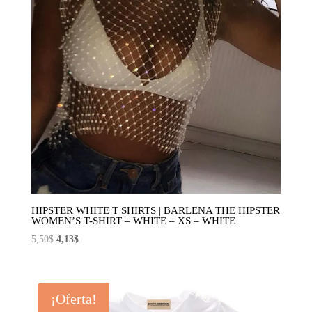
HIPSTER WHITE T SHIRTS | BARLENA THE HIPSTER
WOMEN’S T-SHIRT – WHITE – XS – WHITE
El
El
5,50
$
4,13
$
precio
precio
original
actual
era:
es:
¡Oferta!
5,50$.
4,13$.