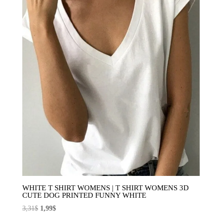
WHITE T SHIRT WOMENS | T SHIRT WOMENS 3D
CUTE DOG PRINTED FUNNY WHITE
El
El
3,31
$
1,99
$
precio
precio