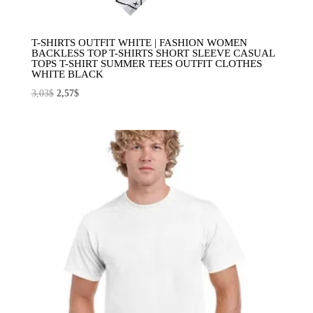
T-SHIRTS OUTFIT WHITE | FASHION WOMEN
BACKLESS TOP T-SHIRTS SHORT SLEEVE CASUAL
TOPS T-SHIRT SUMMER TEES OUTFIT CLOTHES
WHITE BLACK
El
El
3,03
$
2,57
$
precio
precio
original
actual
era:
es:
3,03$.
2,57$.