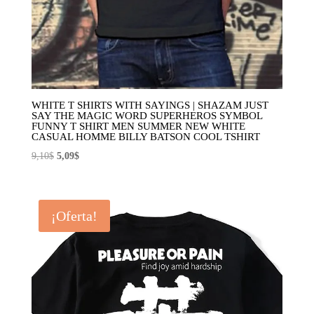
WHITE T SHIRTS WITH SAYINGS | SHAZAM JUST
SAY THE MAGIC WORD SUPERHEROS SYMBOL
FUNNY T SHIRT MEN SUMMER NEW WHITE
CASUAL HOMME BILLY BATSON COOL TSHIRT
El
El
9,10
$
5,09
$
precio
precio
original
actual
era:
es:
¡Oferta!
9,10$.
5,09$.