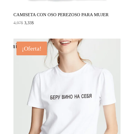
CAMISETA CON OSO PEREZOSO PARA MUJER
El
El
4,97
$
3,33
$
precio
precio
original
actual
era:
es:
¡Oferta!
4,97$.
3,33$.