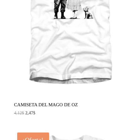
CAMISETA DEL MAGO DE OZ
El
El
4,12
$
2,47
$
precio
precio
original
actual
era:
es:
¡Oferta!