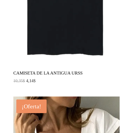
CAMISETA DE LA ANTIGUA URSS
El
El
10,35
$
4,14
$
precio
precio
original
actual
era:
es:
¡Oferta!
10,35$.
4,14$.