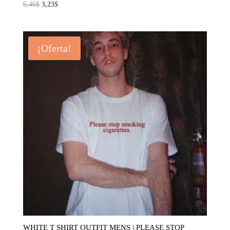
El
El
6,46
$
3,23
$
precio
precio
original
actual
era:
es:
¡Oferta!
6,46$.
3,23$.
WHITE T SHIRT OUTFIT MENS | PLEASE STOP