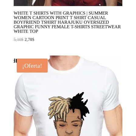
WHITE T SHIRTS WITH GRAPHICS | SUMMER
WOMEN CARTOON PRINT T SHIRT CASUAL
BOYFRIEND TSHIRT HARAJUKU OVERSIZED
GRAPHIC FUNNY FEMALE T-SHIRTS STREETWEAR
WHITE TOP
El
El
5,10
$
2,70
$
precio
precio
original
actual
era:
es:
¡Oferta!
5,10$.
2,70$.