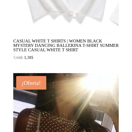
CASUAL WHITE T SHIRTS | WOMEN BLACK
MYSTERY DANCING BALLERINA T-SHIRT SUMMER
STYLE CASUAL WHITE T SHIRT
El
El
7,04
$
3,38
$
precio
precio
original
actual
era:
es:
¡Oferta!
7,04$.
3,38$.