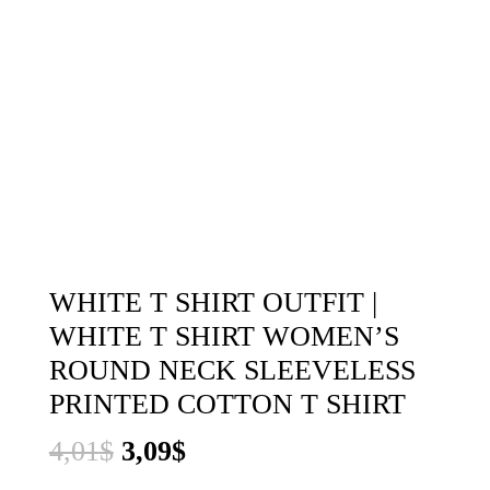
WHITE T SHIRT OUTFIT |
WHITE T SHIRT WOMEN’S
ROUND NECK SLEEVELESS
PRINTED COTTON T SHIRT
El
El
4,01
$
3,09
$
precio
precio