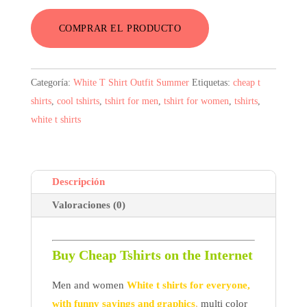
original
actual
COMPRAR EL PRODUCTO
era:
es:
4,01$.
3,09$.
Categoría:
White T Shirt Outfit Summer
Etiquetas:
cheap t
shirts
,
cool tshirts
,
tshirt for men
,
tshirt for women
,
tshirts
,
white t shirts
Descripción
Valoraciones (0)
Buy Cheap Tshirts on the Internet
Men and women
White t shirts for everyone,
with funny sayings and graphics
,
multi color