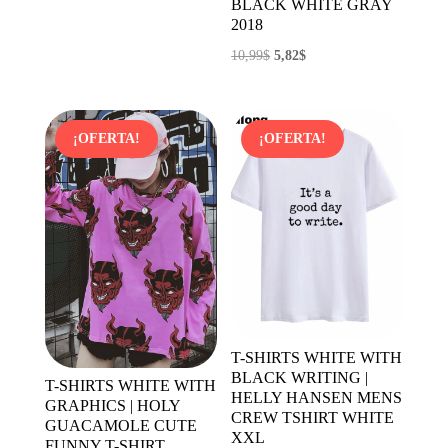
BLACK WHITE GRAY
original
actual
2018
era:
es:
El
El
10,99
$
5,82
$
4,88$.
2,69$.
precio
precio
original
actual
era:
es:
¡OFERTA!
¡OFERTA!
10,99$.
5,82$.
T-SHIRTS WHITE WITH
BLACK WRITING |
T-SHIRTS WHITE WITH
HELLY HANSEN MENS
GRAPHICS | HOLY
CREW TSHIRT WHITE
GUACAMOLE CUTE
XXL
FUNNY T-SHIRT