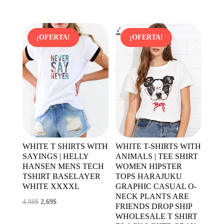
precio
precio
era:
es:
original
actual
3,89$.
2,72$.
era:
es:
¡OFERTA!
¡OFERTA!
14,90$.
8,34$.
WHITE T SHIRTS WITH
WHITE T-SHIRTS WITH
SAYINGS | HELLY
ANIMALS | TEE SHIRT
HANSEN MENS TECH
WOMEN HIPSTER
TSHIRT BASELAYER
TOPS HARAJUKU
WHITE XXXXL
GRAPHIC CASUAL O-
NECK PLANTS ARE
El
El
4,88
$
2,69
$
FRIENDS DROP SHIP
precio
precio
WHOLESALE T SHIRT