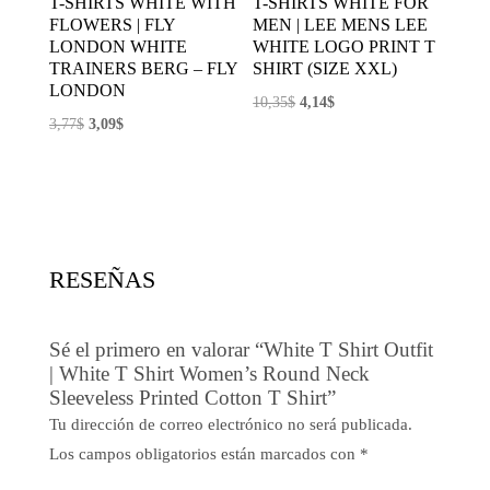
T-SHIRTS WHITE WITH
T-SHIRTS WHITE FOR
FLOWERS | FLY
MEN | LEE MENS LEE
LONDON WHITE
WHITE LOGO PRINT T
TRAINERS BERG – FLY
SHIRT (SIZE XXL)
LONDON
El
El
10,35
$
4,14
$
El
El
3,77
$
3,09
$
precio
precio
precio
precio
original
actual
original
actual
era:
es:
era:
es:
10,35$.
4,14$.
3,77$.
3,09$.
RESEÑAS
Sé el primero en valorar “White T Shirt Outfit
| White T Shirt Women’s Round Neck
Sleeveless Printed Cotton T Shirt”
Tu dirección de correo electrónico no será publicada.
Los campos obligatorios están marcados con
*