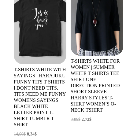
T-SHIRTS WHITE FOR
WOMEN | SUMMER
T-SHIRTS WHITE WITH
WHITE T SHIRTS TEE
SAYINGS | HARAJUKU
SHIRT ONE
FUNNY TITS T SHIRTS
DIRECTION PRINTED
I DONT NEED TITS,
SHORT SLEEVE
TITS NEED ME FUNNY
HARRY STYLES T-
WOMENS SAYINGS
SHIRT WOMEN’S O-
BLACK WHITE
NECK TSHIRT
LETTER PRINT T-
SHIRT TUMBLR T
El
El
3,89
$
2,72
$
SHIRT
precio
precio
El
El
14,90
$
8,34
$
original
actual