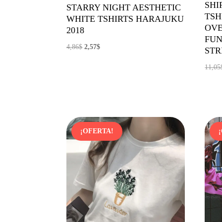
SHI
STARRY NIGHT AESTHETIC
TSH
WHITE TSHIRTS HARAJUKU
OVE
2018
FUN
El
El
4,86
$
2,57
$
STR
precio
precio
11,05
original
actual
era:
es:
4,86$.
2,57$.
¡OFERTA!