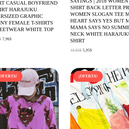
SAYINGS | 2018 WOMEN 
RT CASUAL BOYFRIEND
SHIRT BACK LETTER P
IRT HARAJUKU
WOMEN SLOGAN TEE 
RSIZED GRAPHIC
HEART SAYS YES BUT 
NY FEMALE T-SHIRTS
MAMA SAYS NO SUMM
EETWEAR WHITE TOP
NECK WHITE HARAJUK
El
El
$
7,96
$
SHIRT
precio
precio
El
El
10,82
$
5,95
$
original
actual
precio
precio
era:
es:
original
actual
11,05$.
7,96$.
era:
es:
¡OFERTA!
¡OFERTA!
10,82$.
5,95$.