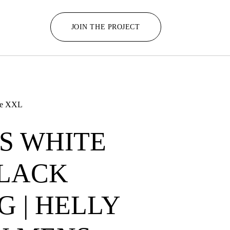
JOIN THE PROJECT
ite XXL
TS WHITE
BLACK
G | HELLY