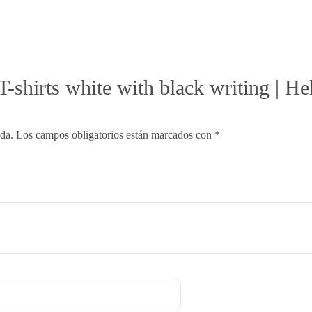
“T-shirts white with black writing |
ada.
Los campos obligatorios están marcados con
*