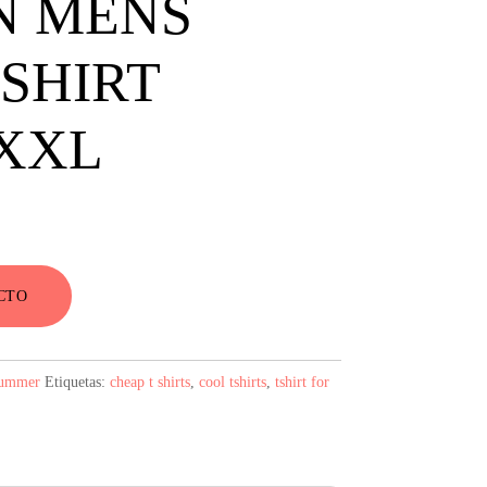
N MENS
SHIRT
XXL
CTO
Summer
Etiquetas:
cheap t shirts
,
cool tshirts
,
tshirt for