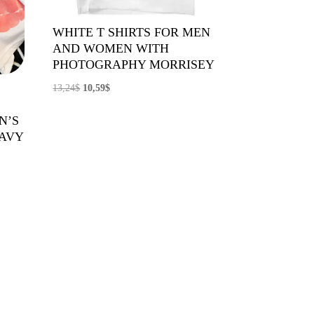
WHITE T SHIRTS FOR MEN
AND WOMEN WITH
PHOTOGRAPHY MORRISEY
El
El
13,24
$
10,59
$
C
precio
precio
N’S
original
actual
NAVY
era:
es:
13,24$.
10,59$.