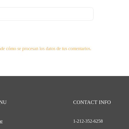
de cómo se procesan los datos de tus comentarios.
NU
CONTACT INFO
e
1-212-
352-6258