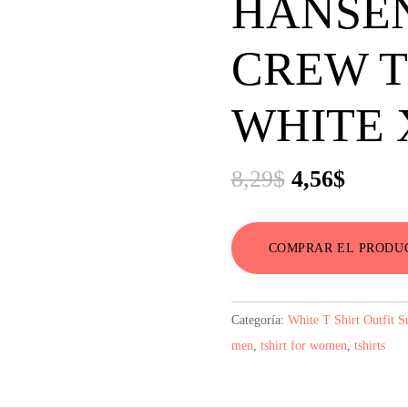
HANSE
CREW T
WHITE 
El
El
8,29
$
4,56
$
precio
precio
original
actual
COMPRAR EL PRODU
era:
es:
8,29$.
4,56$.
Categoría:
White T Shirt Outfit 
men
,
tshirt for women
,
tshirts