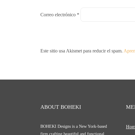
Correo electrónico
*
Este sitio usa Akismet para reducir el spam.
Apren
ABOUT BOHEKI
ME
BOHEKI Designs is a New York-based
Hom
firm crafting beautiful and functional