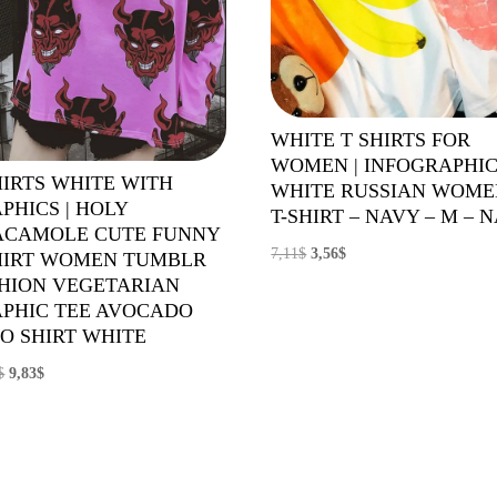
WHITE T SHIRTS FOR
WOMEN | INFOGRAPHI
HIRTS WHITE WITH
WHITE RUSSIAN WOME
PHICS | HOLY
T-SHIRT – NAVY – M – 
ACAMOLE CUTE FUNNY
El
El
7,11
$
3,56
$
HIRT WOMEN TUMBLR
precio
precio
HION VEGETARIAN
PHIC TEE AVOCADO
original
actual
O SHIRT WHITE
era:
es:
7,11$.
3,56$.
El
El
$
9,83
$
precio
precio
original
actual
era:
es:
14,05$.
9,83$.