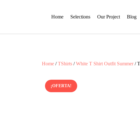
Home
Selections
Our Project
Blog
Home
/
TShirts
/
White T Shirt Outfit Summer
/ T
¡OFERTA!