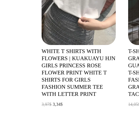
WHITE T SHIRTS WITH
T-S
FLOWERS | KUAKUAYU HJN
GRA
GIRLS PRINCESS ROSE
GU
FLOWER PRINT WHITE T
T-S
SHIRTS FOR GIRLS
FAS
FASHION SUMMER TEE
GRA
WITH LETTER PRINT
TAC
El
El
3,97
$
3,34
$
14,05
precio
precio
original
actual
era:
es:
3,97$.
3,34$.