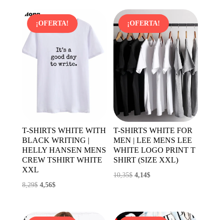
original
actual
era:
es:
¡OFERTA!
¡OFERTA!
14,90$.
8,34$.
T-SHIRTS WHITE WITH
T-SHIRTS WHITE FOR
BLACK WRITING |
MEN | LEE MENS LEE
HELLY HANSEN MENS
WHITE LOGO PRINT T
CREW TSHIRT WHITE
SHIRT (SIZE XXL)
XXL
El
El
10,35
$
4,14
$
El
El
8,29
$
4,56
$
precio
precio
precio
precio
original
actual
original
actual
era:
es: