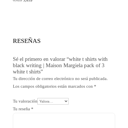
6,62
$
5,63
$
original
actual
precio
precio
era:
es:
original
actual
21,49$.
8,81$.
era:
es:
6,62$.
5,63$.
RESEÑAS
Sé el primero en valorar “white t shirts with
black writing | Maison Margiela pack of 3
white t shirts”
Tu dirección de correo electrónico no será publicada.
Los campos obligatorios están marcados con
*
Tu valoración
Tu reseña
*