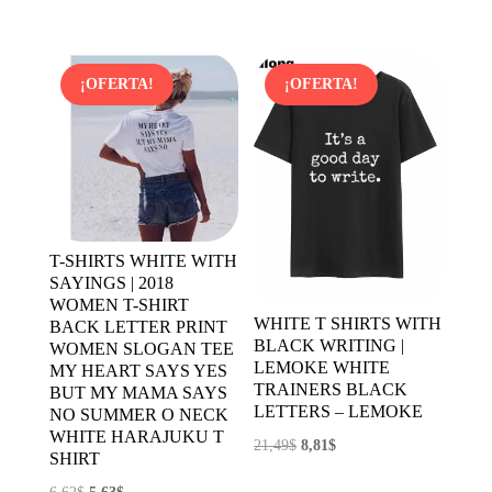
precio
precio
original
actual
original
actual
era:
es:
era:
es:
3,04$.
2,64$.
¡OFERTA!
¡OFERTA!
10,99$.
5,82$.
T-SHIRTS WHITE WITH
SAYINGS | 2018
WOMEN T-SHIRT
WHITE T SHIRTS WITH
BACK LETTER PRINT
BLACK WRITING |
WOMEN SLOGAN TEE
LEMOKE WHITE
MY HEART SAYS YES
TRAINERS BLACK
BUT MY MAMA SAYS
LETTERS – LEMOKE
NO SUMMER O NECK
WHITE HARAJUKU T
El
El
21,49
$
8,81
$
SHIRT
precio
precio
El
El