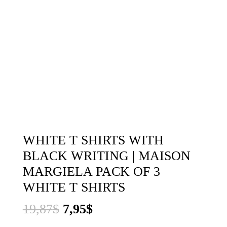
WHITE T SHIRTS WITH
BLACK WRITING | MAISON
MARGIELA PACK OF 3
WHITE T SHIRTS
El
El
19,87
$
7,95
$
precio
precio