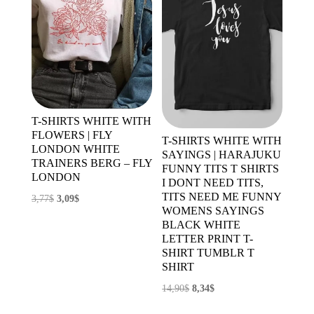
T-SHIRTS WHITE WITH
FLOWERS | FLY
T-SHIRTS WHITE WITH
LONDON WHITE
SAYINGS | HARAJUKU
TRAINERS BERG – FLY
FUNNY TITS T SHIRTS
LONDON
I DONT NEED TITS,
TITS NEED ME FUNNY
El
El
3,77
$
3,09
$
WOMENS SAYINGS
precio
precio
BLACK WHITE
original
actual
LETTER PRINT T-
SHIRT TUMBLR T
era:
es:
SHIRT
3,77$.
3,09$.
El
El
14,90
$
8,34
$
precio
precio