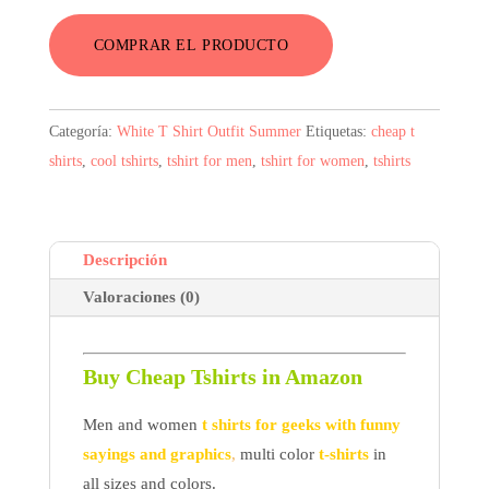
original
actual
COMPRAR EL PRODUCTO
era:
es:
19,87$.
7,95$.
Categoría:
White T Shirt Outfit Summer
Etiquetas:
cheap t
shirts
,
cool tshirts
,
tshirt for men
,
tshirt for women
,
tshirts
Descripción
Valoraciones (0)
Buy Cheap Tshirts in Amazon
Men and women
t shirts for geeks with funny
sayings and graphics
,
multi color
t-shirts
in
all sizes and colors.