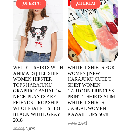
era:
es:
10,35$.
4,14$.
¡OFERTA!
¡OFERTA!
8,29$.
4,56$.
WHITE T-SHIRTS WITH
WHITE T SHIRTS FOR
ANIMALS | TEE SHIRT
WOMEN | NEW
WOMEN HIPSTER
HARAJUKU CUTE T-
TOPS HARAJUKU
SHIRT WOMEN
GRAPHIC CASUAL O-
CARTOON PRINCESS
NECK PLANTS ARE
PRINT T SHIRTS SLIM
FRIENDS DROP SHIP
WHITE T SHIRTS
WHOLESALE T SHIRT
CASUAL WOMEN
BLACK WHITE GRAY
KAWAII TOPS S678
2018
El
El
3,04
$
2,64
$
El
El
10,99
$
5,82
$
precio
precio