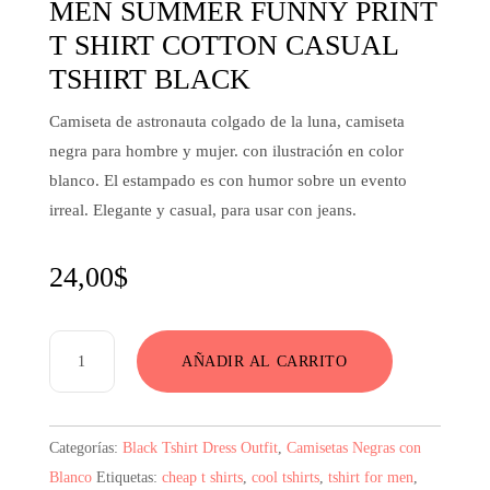
MEN SUMMER FUNNY PRINT
T SHIRT COTTON CASUAL
TSHIRT BLACK
Camiseta de astronauta colgado de la luna, camiseta
negra para hombre y mujer. con ilustración en color
blanco. El estampado es con humor sobre un evento
irreal. Elegante y casual, para usar con jeans.
24,00
$
Black
AÑADIR AL CARRITO
T
Shirts
With
Categorías:
Black Tshirt Dress Outfit
,
Camisetas Negras con
Designs
Blanco
Etiquetas:
cheap t shirts
,
cool tshirts
,
tshirt for men
,