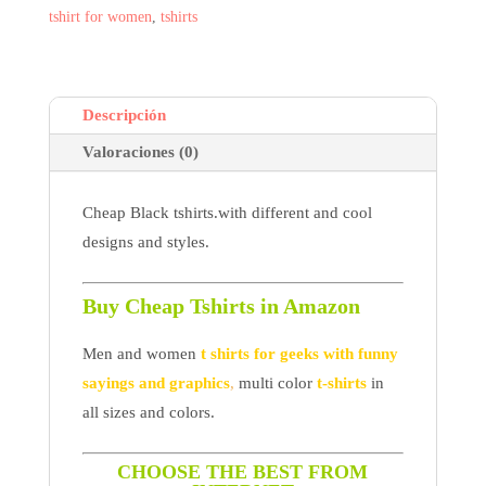
|
tshirt for women
,
tshirts
HanHent
creative
design
Descripción
astronaut
explore
Valoraciones (0)
moon
fashion
Cheap Black tshirts.with different and cool
t-
designs and styles.
shirt
men
Buy Cheap Tshirts in Amazon
summer
funny
Men and women
t shirts for geeks with funny
print
sayings and graphics
,
multi color
t-shirts
in
t
all sizes and colors.
shirt
cotton
CHOOSE THE BEST FROM