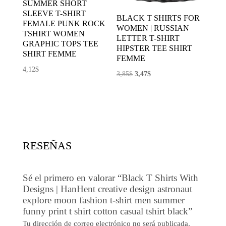
SUMMER SHORT
SLEEVE T-SHIRT
BLACK T SHIRTS FOR
FEMALE PUNK ROCK
WOMEN | RUSSIAN
TSHIRT WOMEN
LETTER T-SHIRT
GRAPHIC TOPS TEE
HIPSTER TEE SHIRT
SHIRT FEMME
FEMME
4,12
$
El
El
3,85
$
3,47
$
precio
precio
original
actual
era:
es:
3,85$.
3,47$.
RESEÑAS
Sé el primero en valorar “Black T Shirts With
Designs | HanHent creative design astronaut
explore moon fashion t-shirt men summer
funny print t shirt cotton casual tshirt black”
Tu dirección de correo electrónico no será publicada.