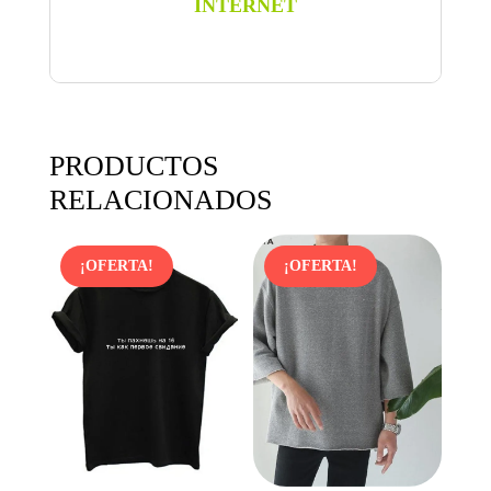
INTERNET
casual
tshirt
black
cantidad
PRODUCTOS
RELACIONADOS
¡OFERTA!
¡OFERTA!