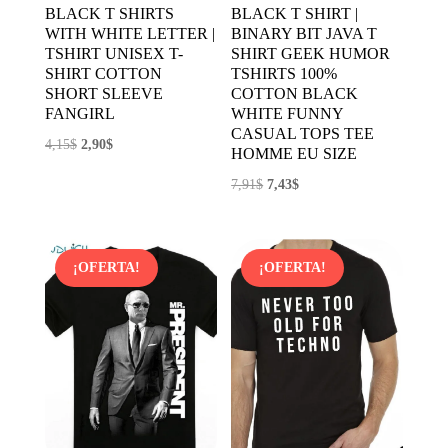
BLACK T SHIRTS
BLACK T SHIRT |
WITH WHITE LETTER |
BINARY BIT JAVA T
TSHIRT UNISEX T-
SHIRT GEEK HUMOR
SHIRT COTTON
TSHIRTS 100%
SHORT SLEEVE
COTTON BLACK
FANGIRL
WHITE FUNNY
CASUAL TOPS TEE
El
El
4,15
$
2,90
$
HOMME EU SIZE
precio
precio
El
El
7,91
$
7,43
$
original
actual
precio
precio
era:
es:
original
actual
4,15$.
2,90$.
era:
es:
¡OFERTA!
¡OFERTA!
7,91$.
7,43$.