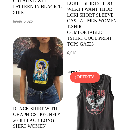
CREATIVE WHITE
LOKI T SHIRTS | I DO
PATTERN IN BLACK T-
WHAT I WANT THOR
SHIRT
LOKI SHORT SLEEVE
CASUAL MEN WOMEN
El
El
9,02
$
5,32
$
T-SHIRT
precio
precio
COMFORTABLE
original
actual
TSHIRT COOL PRINT
TOPS GA533
era:
es:
9,02$.
5,32$.
6,61
$
¡OFERTA!
BLACK SHIRT WITH
GRAPHICS | PEONFLY
2018 BLACK LONG T
SHIRT WOMEN