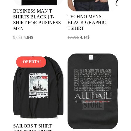
BUSINESS MAN T
TECHNO MENS
SHIRTS BLACK | T-
BLACK GRAPHIC
SHIRT FOR BUSINESS
TSHIRT
MEN
El
El
10,35
$
4,14
$
El
El
9,09
$
5,64
$
precio
precio
precio
precio
original
actual
original
actual
era:
es:
era:
es:
¡OFERTA!
10,35$.
4,14$.
9,09$.
5,64$.
SAILORS T SHIRT