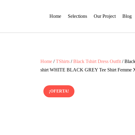
Home
Selections
Our Project
Blog
Home
/
TShirts
/
Black Tshirt Dress Outfit
/ Blac
shirt WHITE BLACK GREY Tee Shirt Femme
¡OFERTA!