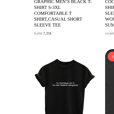
GRAPHIC MEN’S BLACK T-
COO
SHIRT S-3XL
SHI
COMFORTABLE T
SLE
SHIRT,CASUAL SHORT
WOM
SLEEVE TEE
SU
El
El
8,26
$
7,35
$
12,60
precio
precio
original
actual
era:
es:
8,26$.
7,35$.