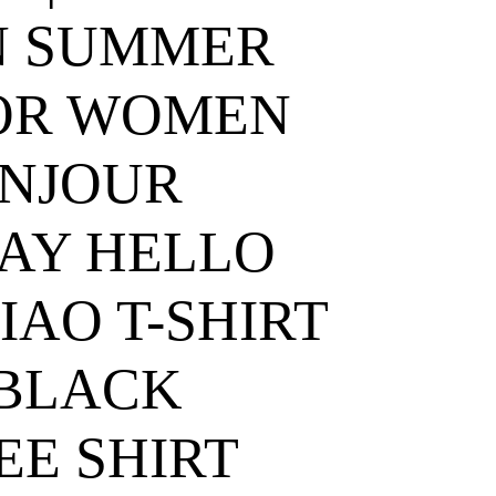
 SUMMER
FOR WOMEN
ONJOUR
SAY HELLO
IAO T-SHIRT
 BLACK
EE SHIRT