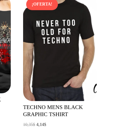
¡OFERTA!
K
TECHNO MENS BLACK
GRAPHIC TSHIRT
El
El
10,35
$
4,14
$
precio
precio