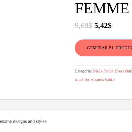
FEMME 
El
El
9,68
$
5,42
$
precio
precio
original
actual
COMPRAR EL PRODU
era:
es:
9,68$.
5,42$.
Categoría:
Black Tshirt Dress Outf
tshirt for women
,
tshirts
wesome designs and styles.