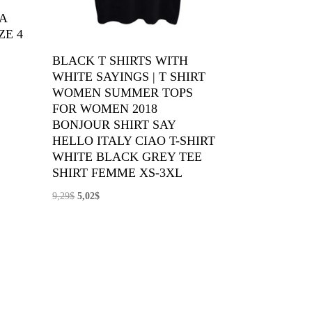
A
ZE 4
BLACK T SHIRTS WITH
WHITE SAYINGS | T SHIRT
WOMEN SUMMER TOPS
FOR WOMEN 2018
BONJOUR SHIRT SAY
HELLO ITALY CIAO T-SHIRT
WHITE BLACK GREY TEE
SHIRT FEMME XS-3XL
El
El
9,29
$
5,02
$
precio
precio
original
actual
era:
es:
9,29$.
5,02$.