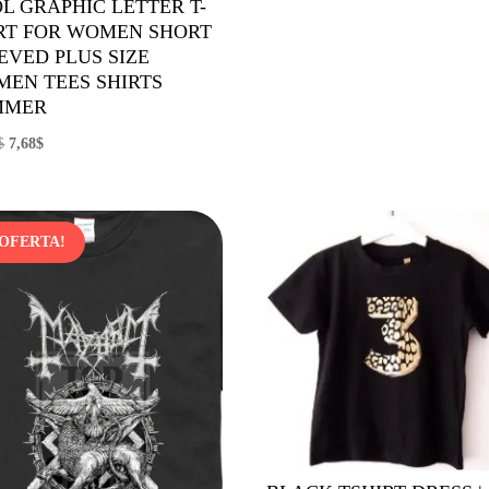
L GRAPHIC LETTER T-
original
actual
RT FOR WOMEN SHORT
era:
es:
EVED PLUS SIZE
8,24$.
4,95$.
EN TEES SHIRTS
MMER
El
El
$
7,68
$
precio
precio
original
actual
era:
es:
¡OFERTA!
12,60$.
7,68$.