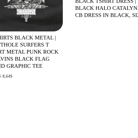
BLACK TSHIRT DRESS |
BLACK HALO CATALYN
CB DRESS IN BLACK, SI
HIRTS BLACK METAL |
THOLE SURFERS T
RT METAL PUNK ROCK
VINS BLACK FLAG
D GRAPHIC TEE
El
El
$
8,64
$
precio
precio
original
actual
era:
es:
14,90$.
8,64$.