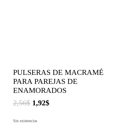
PULSERAS DE MACRAMÉ
PARA PAREJAS DE
ENAMORADOS
El
El
2,56
$
1,92
$
precio
precio
Sin existencias
original
actual