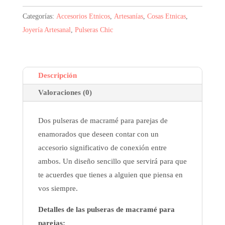
era:
es:
Categorías:
Accesorios Etnicos
,
Artesanías
,
Cosas Etnicas
,
2,56$.
1,92$.
Joyería Artesanal
,
Pulseras Chic
Descripción
Valoraciones (0)
Dos pulseras de macramé para parejas de
enamorados que deseen contar con un
accesorio significativo de conexión entre
ambos. Un diseño sencillo que servirá para que
te acuerdes que tienes a alguien que piensa en
vos siempre.
Detalles de las pulseras de macramé para
parejas: