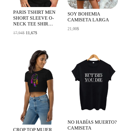
PARIS TSHIRT MEN
SOY BOHEMIA
SHORT SLEEVE O-
CAMISETA LARGA
NECK TEE SHIR…
21,00
$
El
El
17,94
$
11,67
$
precio
precio
original
actual
era:
es:
17,94$.
11,67$.
NO HABÍAS MUERTO?
CAMISETA
CROP TOP MUJER