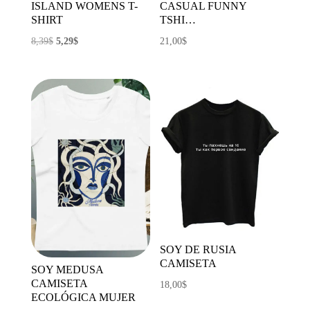
ISLAND WOMENS T-
CASUAL FUNNY
SHIRT
TSHI…
El
El
8,39
$
5,29
$
21,00
$
precio
precio
original
actual
era:
es:
8,39$.
5,29$.
SOY DE RUSIA
CAMISETA
SOY MEDUSA
CAMISETA
18,00
$
ECOLÓGICA MUJER