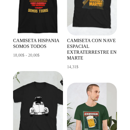
CAMISETA HISPANIA
CAMISETA CON NAVE
SOMOS TODOS
ESPACIAL
EXTRATERRESTRE EN
Rango
18,00
$
-
20,00
$
MARTE
de
14,31
$
precios:
desde
18,00$
hasta
20,00$