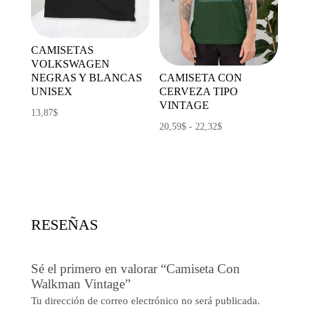
CAMISETAS
VOLKSWAGEN
NEGRAS Y BLANCAS
CAMISETA CON
UNISEX
CERVEZA TIPO
VINTAGE
13,87
$
Rango
20,59
$
-
22,32
$
de
precios:
desde
20,59$
hasta
RESEÑAS
22,32$
Sé el primero en valorar “Camiseta Con
Walkman Vintage”
Tu dirección de correo electrónico no será publicada.