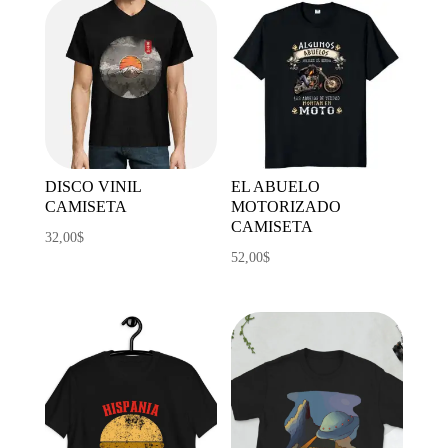
17,00$
hasta
20,50$
DISCO VINIL
EL ABUELO
CAMISETA
MOTORIZADO
CAMISETA
32,00
$
52,00
$