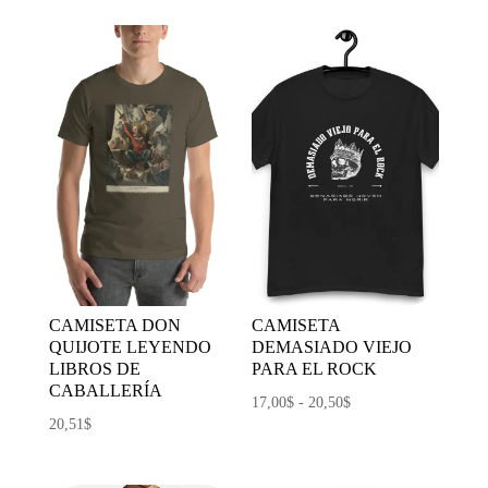
CAMISETA DON
CAMISETA
QUIJOTE LEYENDO
DEMASIADO VIEJO
LIBROS DE
PARA EL ROCK
CABALLERÍA
Rango
17,00
$
-
20,50
$
20,51
$
de
precios:
desde