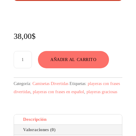
38,00
$
Cerveza
AÑADIR AL CARRITO
y
Jamón
Camiseta
Categoría:
Camisetas Divertidas
Etiquetas:
playeras con frases
cantidad
divertidas
,
playeras con frases en español
,
playeras graciosas
Descripción
Valoraciones (0)