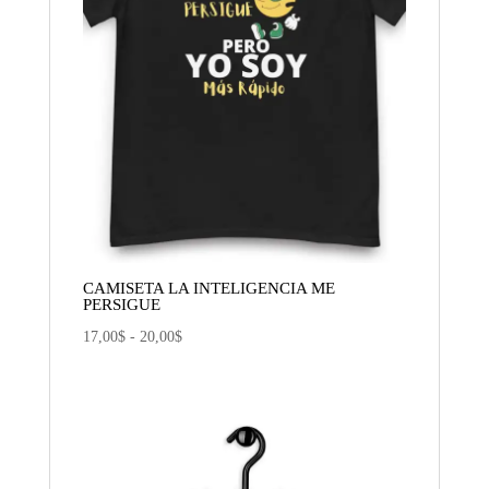
CAMISETA LA INTELIGENCIA ME
PERSIGUE
Rango
17,00
$
-
20,00
$
de
precios:
desde
17,00$
hasta