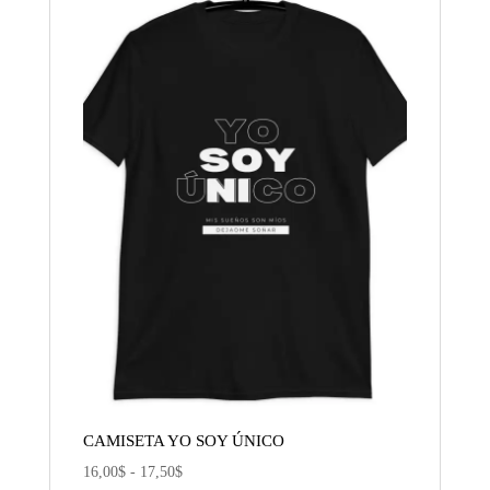
20,00$
CAMISETA YO SOY ÚNICO
Rango
16,00
$
-
17,50
$