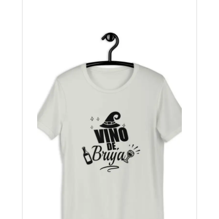
de
precios:
desde
16,00$
hasta
17,50$