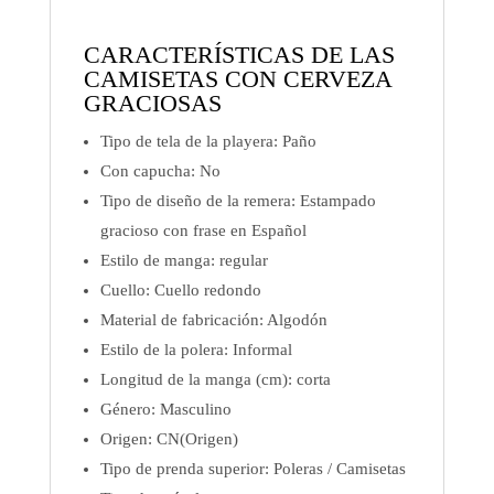
20,59$
hasta
CARACTERÍSTICAS DE LAS
CAMISETAS CON CERVEZA
22,32$
GRACIOSAS
Tipo de tela de la playera:
Paño
Con capucha:
No
Tipo de diseño de la remera:
Estampado
gracioso con frase en Español
Estilo de manga:
regular
Cuello:
Cuello redondo
Material de fabricación: Algodón
Estilo de la polera:
Informal
Longitud de la manga (cm): corta
Género:
Masculino
Origen:
CN(Origen)
Tipo de prenda superior: Poleras /
Camisetas