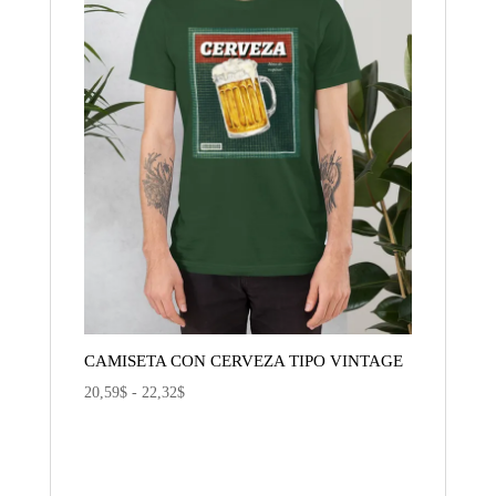
CAMISETA CON CERVEZA TIPO VINTAGE
Rango
20,59
$
-
22,32
$
de
precios:
desde