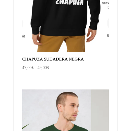
CHAPUZA SUDADERA NEGRA
Rango
47,00
$
-
49,00
$
de
precios:
desde
47,00$
hasta
49,00$