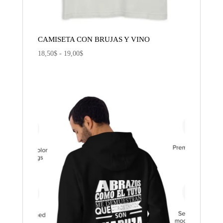
CAMISETA CON BRUJAS Y VINO
Rango
18,50
$
-
19,00
$
de
precios:
desde
18,50$
hasta
19,00$