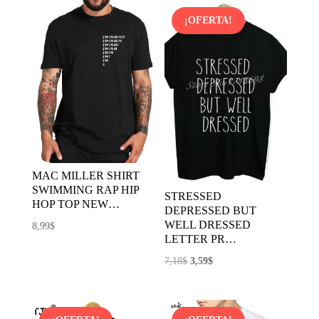
¡OFERTA!
MAC MILLER SHIRT
SWIMMING RAP HIP
STRESSED
HOP TOP NEW…
DEPRESSED BUT
WELL DRESSED
8,99
$
LETTER PR…
El
El
7,18
$
3,59
$
precio
precio
original
actual
era:
es: