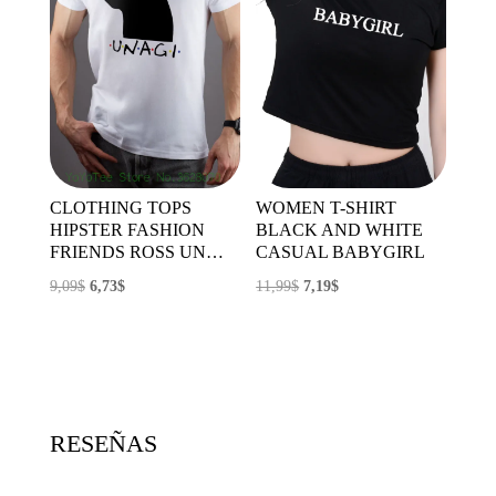
CLOTHING TOPS
WOMEN T-SHIRT
HIPSTER FASHION
BLACK AND WHITE
FRIENDS ROSS UN…
CASUAL BABYGIRL
El
El
El
El
9,09
$
6,73
$
11,99
$
7,19
$
precio
precio
precio
precio
original
actual
original
actual
era:
es:
era:
es:
9,09$.
6,73$.
11,99$.
7,19$.
RESEÑAS