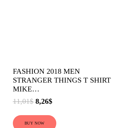
FASHION 2018 MEN
STRANGER THINGS T SHIRT
MIKE…
El
El
11,01
$
8,26
$
precio
precio
original
actual
BUY NOW