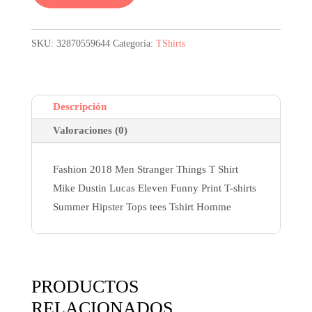
era:
es:
11,01$.
8,26$.
SKU:
32870559644
Categoría:
TShirts
Descripción
Valoraciones (0)
Fashion 2018 Men Stranger Things T Shirt
Mike Dustin Lucas Eleven Funny Print T-shirts
Summer Hipster Tops tees Tshirt Homme
PRODUCTOS
RELACIONADOS