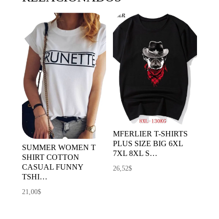
MFERLIER T-SHIRTS
PLUS SIZE BIG 6XL
SUMMER WOMEN T
7XL 8XL S…
SHIRT COTTON
CASUAL FUNNY
26,52
$
TSHI…
21,00
$