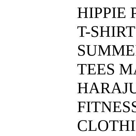
HIPPIE
T-SHIR
SUMME
TEES M
HARAJ
FITNES
CLOTHI