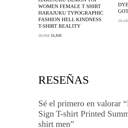
DYE
WOMEN FEMALE T SHIRT
GOT
HARAJUKU TYPOGRAPHIC
FASHION HELL KINDNESS
16,14
T-SHIRT REALITY
El
El
28,06
$
16,84
$
precio
precio
original
actual
era:
es:
28,06$.
16,84$.
RESEÑAS
Sé el primero en valorar 
Sign T-shirt Printed Summ
shirt men”