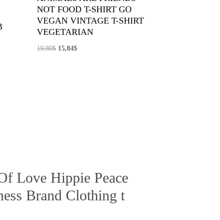
NOT FOOD T-SHIRT GO
VEGAN VINTAGE T-SHIRT
B
VEGETARIAN
El
El
19,80
$
15,84
$
precio
precio
original
actual
era:
es:
19,80$.
15,84$.
 Of Love Hippie Peace
ness Brand Clothing t