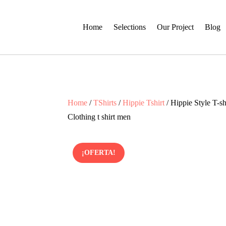
Home
Selections
Our Project
Blog
Home
/
TShirts
/
Hippie Tshirt
/ Hippie Style T-s
Clothing t shirt men
¡OFERTA!