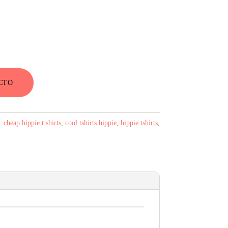
CTO
s:
cheap hippie t shirts
,
cool tshirts hippie
,
hippie tshirts
,