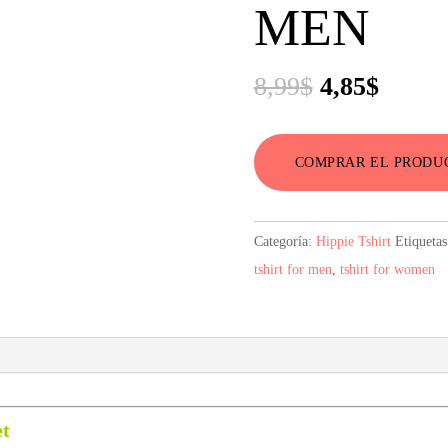
MEN
El
El
8,99
$
4,85
$
precio
precio
original
actual
COMPRAR EL PRODU
era:
es:
8,99$.
4,85$.
Categoría:
Hippie Tshirt
Etiqueta
tshirt for men
,
tshirt for women
et