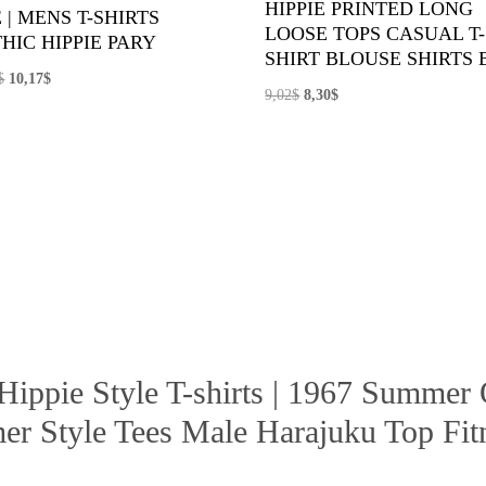
HIPPIE PRINTED LONG
 | MENS T-SHIRTS
LOOSE TOPS CASUAL T-
HIC HIPPIE PARY
SHIRT BLOUSE SHIRTS 
El
El
$
10,17
$
El
El
9,02
$
8,30
$
precio
precio
precio
precio
original
actual
original
actual
era:
es:
era:
es:
16,14$.
10,17$.
9,02$.
8,30$.
“Hippie Style T-shirts | 1967 Summer
er Style Tees Male Harajuku Top Fit