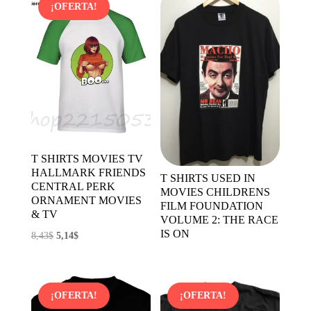
¡OFERTA!
T SHIRTS MOVIES TV
HALLMARK FRIENDS
T SHIRTS USED IN
CENTRAL PERK
MOVIES CHILDRENS
ORNAMENT MOVIES
FILM FOUNDATION
& TV
VOLUME 2: THE RACE
IS ON
El
El
8,43
$
5,14
$
precio
precio
original
actual
era:
es:
¡OFERTA!
¡OFERTA!
8,43$.
5,14$.