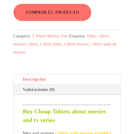
original
actual
COMPRAR EL PRODUCTO
era:
es:
8,19$.
4,35$.
Categoría:
T Shirts Movies Tees
Etiquetas:
films t shirts
,
movies t shirts
,
t shirts films
,
t shirts movies
,
t shirts used on
movies
Descripción
Valoraciones (0)
Buy Cheap Tshirts about movies
and tv series
Men and women
t shirts with movies graphics