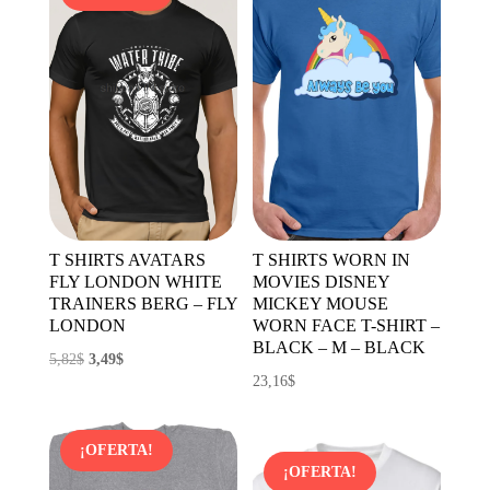
7,35$.
4,26$.
12,41$.
10,55$.
T SHIRTS AVATARS
T SHIRTS WORN IN
FLY LONDON WHITE
MOVIES DISNEY
TRAINERS BERG – FLY
MICKEY MOUSE
LONDON
WORN FACE T-SHIRT –
BLACK – M – BLACK
El
El
5,82
$
3,49
$
23,16
$
precio
precio
original
actual
era:
es:
¡OFERTA!
5,82$.
3,49$.
¡OFERTA!