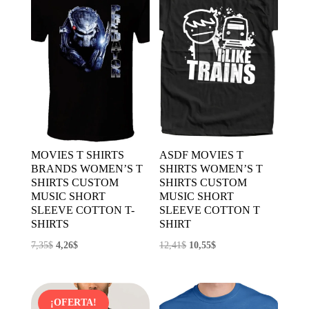
MOVIES T SHIRTS
ASDF MOVIES T
BRANDS WOMEN’S T
SHIRTS WOMEN’S T
SHIRTS CUSTOM
SHIRTS CUSTOM
MUSIC SHORT
MUSIC SHORT
SLEEVE COTTON T-
SLEEVE COTTON T
SHIRTS
SHIRT
El
El
El
El
7,35
$
4,26
$
12,41
$
10,55
$
precio
precio
precio
precio
original
actual
original
actual
era:
es:
era:
es:
¡OFERTA!