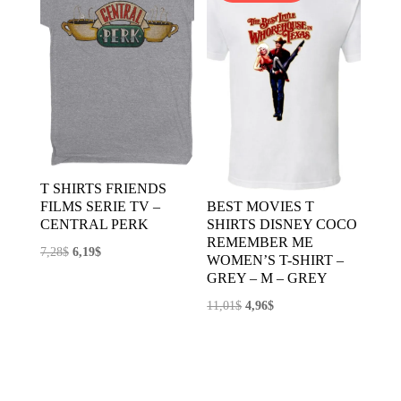
T SHIRTS FRIENDS
FILMS SERIE TV –
BEST MOVIES T
CENTRAL PERK
SHIRTS DISNEY COCO
REMEMBER ME
El
El
7,28
$
6,19
$
WOMEN’S T-SHIRT –
precio
precio
GREY – M – GREY
original
actual
El
El
11,01
$
4,96
$
era:
es:
precio
precio
7,28$.
6,19$.
original
actual
era:
es:
11,01$.
4,96$.