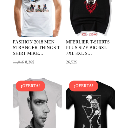
FASHION 2018 MEN
MFERLIER T-SHIRTS
STRANGER THINGS T
PLUS SIZE BIG 6XL
SHIRT MIKE…
7XL 8XL S…
El
El
11,01
$
8,26
$
26,52
$
precio
precio
original
actual
era:
es:
¡OFERTA!
¡OFERTA!
11,01$.
8,26$.