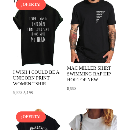
¡OFERTA!
MAC MILLER SHIRT
I WISH I COULD BE A
SWIMMING RAP HIP
UNICORN PRINT
HOP TOP NEW…
WOMEN TSHIR…
8,99
$
El
El
5,52
$
5,19
$
precio
precio
original
actual
era:
es:
¡OFERTA!
5,52$.
5,19$.