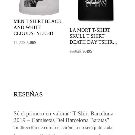
MEN T SHIRT BLACK
AND WHITE
LA MORT T-SHIRT
CLOUDSTYLE 3D
SKULL T SHIRT
DEATH DAY TSHIR…
El
El
11,23
$
5,06
$
precio
precio
El
El
15,82
$
9,49
$
original
actual
precio
precio
era:
es:
original
actual
11,23$.
5,06$.
era:
es:
15,82$.
9,49$.
RESEÑAS
Sé el primero en valorar “T Shirt Barcelona
2019 – Camisetas Del Barcelona Baratas”
Tu dirección de correo electrónico no será publicada.