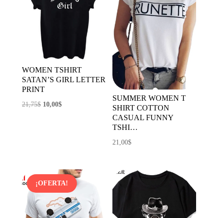
WOMEN TSHIRT
SATAN’S GIRL LETTER
PRINT
SUMMER WOMEN T
El
El
21,75
$
10,00
$
SHIRT COTTON
precio
precio
CASUAL FUNNY
TSHI…
original
actual
era:
es:
21,00
$
21,75$.
10,00$.
¡OFERTA!