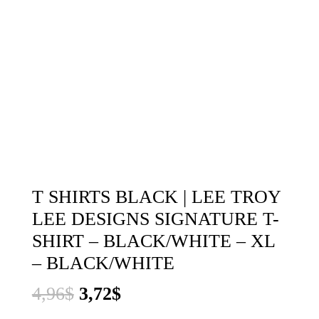
T SHIRTS BLACK | LEE TROY
LEE DESIGNS SIGNATURE T-
SHIRT – BLACK/WHITE – XL
– BLACK/WHITE
El
El
4,96
$
3,72
$
precio
precio