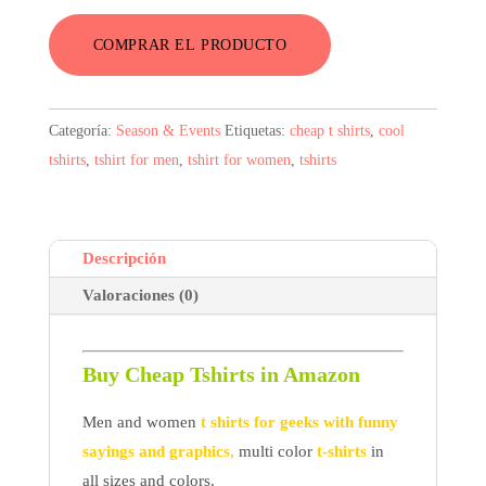
original
actual
COMPRAR EL PRODUCTO
era:
es:
4,96$.
3,72$.
Categoría:
Season & Events
Etiquetas:
cheap t shirts
,
cool
tshirts
,
tshirt for men
,
tshirt for women
,
tshirts
Descripción
Valoraciones (0)
Buy Cheap Tshirts in Amazon
Men and women
t shirts for geeks with funny
sayings and graphics
,
multi color
t-shirts
in
all sizes and colors.