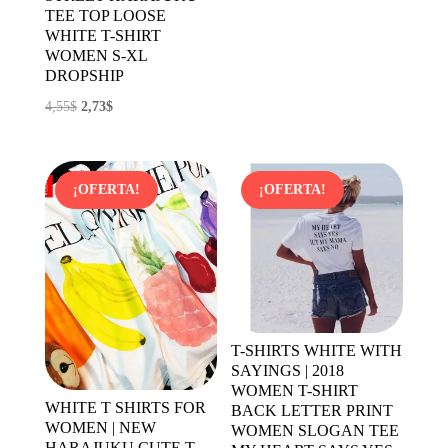
TEE TOP LOOSE
original
actual
WHITE T-SHIRT
era:
es:
WOMEN S-XL
DROPSHIP
2,91$.
2,47$.
El
El
4,55
$
2,73
$
precio
precio
original
actual
era:
es:
¡OFERTA!
¡OFERTA!
4,55$.
2,73$.
T-SHIRTS WHITE WITH
SAYINGS | 2018
WOMEN T-SHIRT
WHITE T SHIRTS FOR
BACK LETTER PRINT
WOMEN | NEW
WOMEN SLOGAN TEE
HARAJUKU CUTE T-