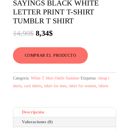
SAYINGS BLACK WHITE
LETTER PRINT T-SHIRT
TUMBLR T SHIRT
El
El
14,90
$
8,34
$
precio
precio
original
actual
COMPRAR EL PRODUCTO
era:
es:
14,90$.
8,34$.
Categoría:
White T Shirt Outfit Summer
Etiquetas:
cheap t
shirts
,
cool tshirts
,
tshirt for men
,
tshirt for women
,
tshirts
Descripción
Valoraciones (0)