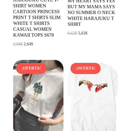
MY HEART SAYS YES
SHIRT WOMEN
BUT MY MAMA SAYS
CARTOON PRINCESS
NO SUMMER O NECK
PRINT T SHIRTS SLIM
WHITE HARAJUKU T
WHITE T SHIRTS
SHIRT
CASUAL WOMEN
El
El
6,62
$
5,63
$
KAWAII TOPS S678
precio
precio
El
El
3,04
$
2,64
$
original
actual
precio
precio
era:
es:
original
actual
6,62$.
5,63$.
era:
es:
¡OFERTA!
¡OFERTA!
3,04$.
2,64$.