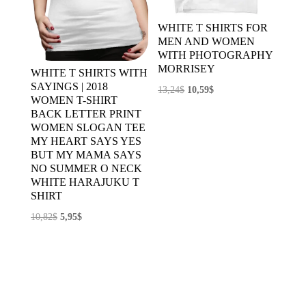
WHITE T SHIRTS FOR
MEN AND WOMEN
WITH PHOTOGRAPHY
MORRISEY
WHITE T SHIRTS WITH
SAYINGS | 2018
El
El
13,24
$
10,59
$
WOMEN T-SHIRT
precio
precio
BACK LETTER PRINT
original
actual
WOMEN SLOGAN TEE
MY HEART SAYS YES
era:
es:
BUT MY MAMA SAYS
13,24$.
10,59$.
NO SUMMER O NECK
WHITE HARAJUKU T
SHIRT
El
El
10,82
$
5,95
$
precio
precio
original
actual
era:
es:
10,82$.
5,95$.