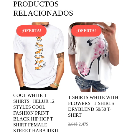
PRODUCTOS
RELACIONADOS
¡OFERTA!
¡OFERTA!
COOL WHITE T-
T-SHIRTS WHITE WITH
SHIRTS | JIELUR 12
FLOWERS | T-SHIRTS
STYLES COOL
DRYBLEND 50/50 T-
FASHION PRINT
SHIRT
BLACK HIP HOP T
El
El
2,91
$
2,47
$
SHIRT FEMALE
STREET HARAJUKU
precio
precio