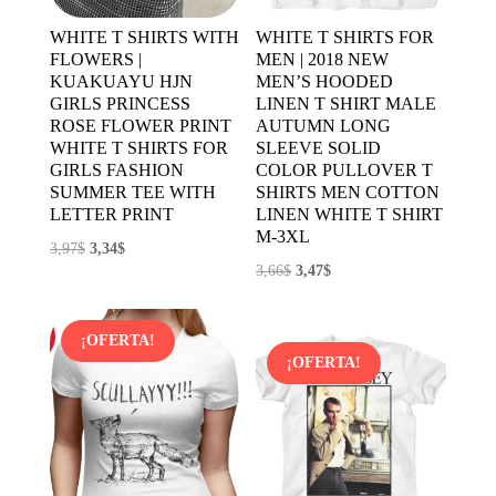
WHITE T SHIRTS WITH
WHITE T SHIRTS FOR
FLOWERS |
MEN | 2018 NEW
KUAKUAYU HJN
MEN’S HOODED
GIRLS PRINCESS
LINEN T SHIRT MALE
ROSE FLOWER PRINT
AUTUMN LONG
WHITE T SHIRTS FOR
SLEEVE SOLID
GIRLS FASHION
COLOR PULLOVER T
SUMMER TEE WITH
SHIRTS MEN COTTON
LETTER PRINT
LINEN WHITE T SHIRT
M-3XL
El
El
3,97
$
3,34
$
El
El
3,66
$
3,47
$
precio
precio
precio
precio
original
actual
original
actual
era:
es:
¡OFERTA!
era:
es:
3,97$.
3,34$.
¡OFERTA!
3,66$.
3,47$.