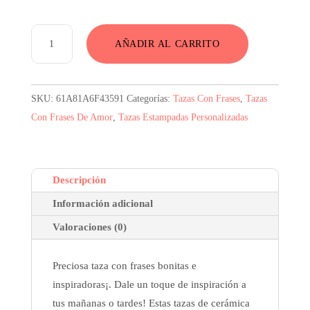
Taza
AÑADIR AL CARRITO
Con
Frases
Bonitas
SKU:
61A81A6F43591
Categorías:
Tazas Con Frases
,
Tazas
Del
Con Frases De Amor
,
Tazas Estampadas Personalizadas
Alma
cantidad
Descripción
Información adicional
Valoraciones (0)
Preciosa taza con frases bonitas e
inspiradoras¡. Dale un toque de inspiración a
tus mañanas o tardes! Estas tazas de cerámica