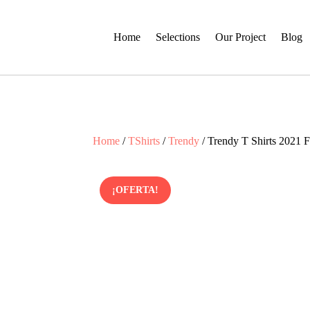
Home
Selections
Our Project
Blog
Home
/
TShirts
/
Trendy
/ Trendy T Shirts 2021
¡OFERTA!