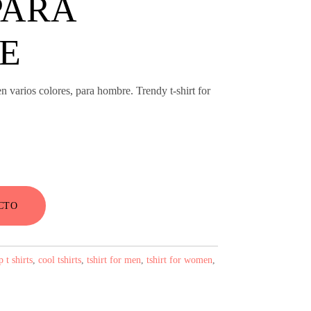
PARA
E
n varios colores, para hombre. Trendy t-shirt for
CTO
 t shirts
,
cool tshirts
,
tshirt for men
,
tshirt for women
,