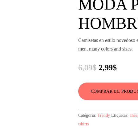
MODA 
HOMBR
Camisetas en estilo novedoso e
men, many colors and sizes.
El
El
6,09
$
2,99
$
precio
precio
original
actual
COMPRAR EL PRODU
era:
es:
6,09$.
2,99$.
Categoría:
Trendy
Etiquetas:
cheap
tshirts