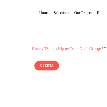
Home
Selections
Our Project
Blog
Home
/
TShirts
/
Hipster Tshirt Outfit Grunge
/ T
¡OFERTA!