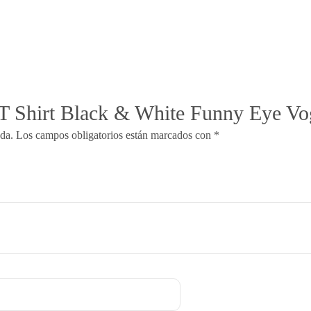
era:
es:
7,31$.
4,24$.
 “T Shirt Black & White Funny Eye V
ada.
Los campos obligatorios están marcados con
*