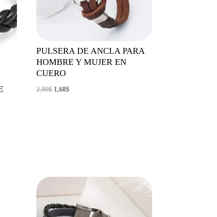
PULSERA DE ANCLA PARA
HOMBRE Y MUJER EN
CUERO
E
El
El
2,80
$
1,68
$
precio
precio
original
actual
era:
es:
2,80$.
1,68$.