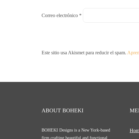
Correo electrónico
*
Este sitio usa Akismet para reducir el spam.
Apren
ABOUT BOHEKI
ME
BOHEKI Designs is a New York-based
Hom
firm crafting beautiful and functional