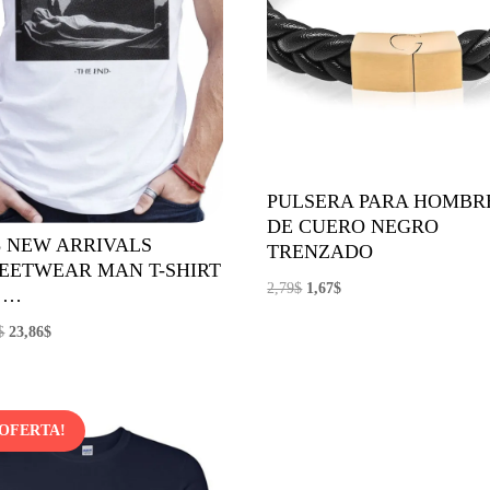
PULSERA PARA HOMBR
DE CUERO NEGRO
8 NEW ARRIVALS
TRENZADO
EETWEAR MAN T-SHIRT
El
El
2,79
$
1,67
$
 …
precio
precio
El
El
$
23,86
$
original
actual
precio
precio
era:
es:
original
actual
2,79$.
1,67$.
era:
es:
¡OFERTA!
28,07$.
23,86$.