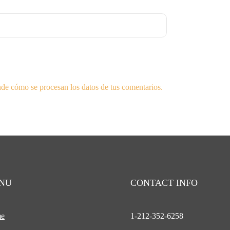
de cómo se procesan los datos de tus comentarios.
NU
CONTACT INFO
e
1-212-
352-6258