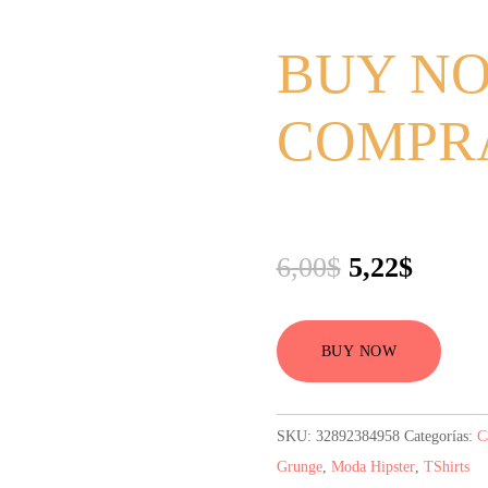
BUY NO
COMPR
El
El
6,00
$
5,22
$
precio
precio
original
actual
BUY NOW
era:
es:
6,00$.
5,22$.
SKU:
32892384958
Categorías:
C
Grunge
,
Moda Hipster
,
TShirts