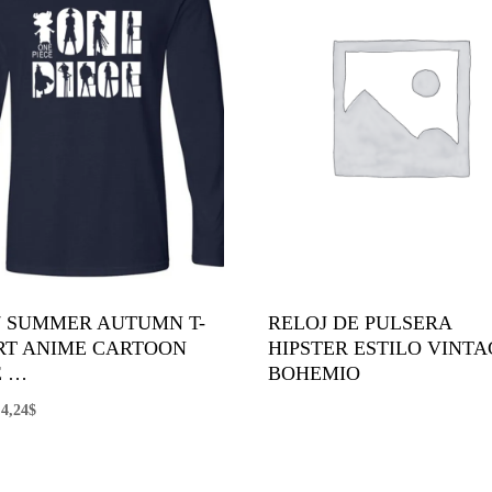
7 SUMMER AUTUMN T-
RELOJ DE PULSERA
RT ANIME CARTOON
HIPSTER ESTILO VINT
E …
BOHEMIO
El
El
4,24
$
precio
precio
original
actual