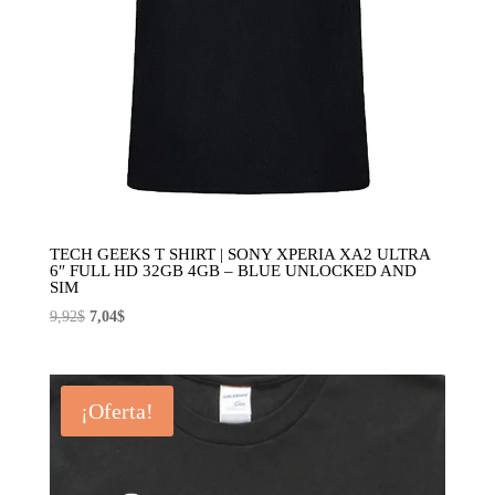
TECH GEEKS T SHIRT | SONY XPERIA XA2 ULTRA
6″ FULL HD 32GB 4GB – BLUE UNLOCKED AND
SIM
El
El
9,92
$
7,04
$
precio
precio
original
actual
era:
es:
¡Oferta!
9,92$.
7,04$.