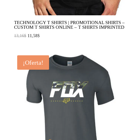
TECHNOLOGY T SHIRTS | PROMOTIONAL SHIRTS –
CUSTOM T SHIRTS ONLINE – T SHIRTS IMPRINTED
El
El
13,16
$
11,58
$
precio
precio
original
actual
era:
es:
¡Oferta!
13,16$.
11,58$.