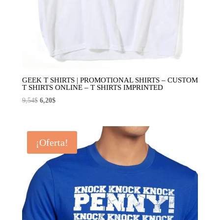
GEEK T SHIRTS | PROMOTIONAL SHIRTS – CUSTOM
T SHIRTS ONLINE – T SHIRTS IMPRINTED
El
El
9,54
$
6,20
$
precio
precio
original
actual
era:
es:
¡Oferta!
9,54$.
6,20$.