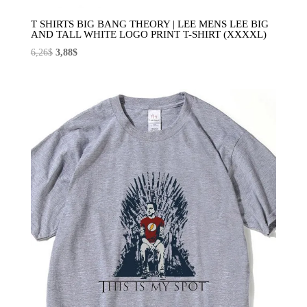
T SHIRTS BIG BANG THEORY | LEE MENS LEE BIG
AND TALL WHITE LOGO PRINT T-SHIRT (XXXXL)
El
El
6,26
$
3,88
$
precio
precio
original
actual
era:
es:
6,26$.
3,88$.