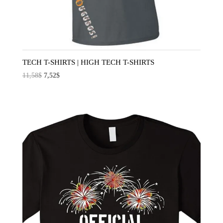
TECH T-SHIRTS | HIGH TECH T-SHIRTS
El
El
11,58
$
7,52
$
precio
precio
original
actual
era:
es:
11,58$.
7,52$.