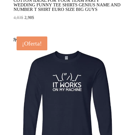
COTTON IDEAL FOR YOUR TEAM PARTY
WEDDING FUNNY TEE SHIRTS GENIUS NAME AND
NUMBER T SHIRT EURO SIZE BIG GUYS
El
El
4,83
$
2,90
$
precio
precio
original
actual
era:
es:
¡Oferta!
4,83$.
2,90$.