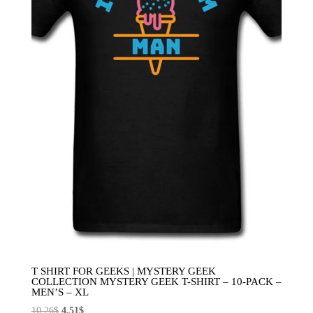
T SHIRT FOR GEEKS | MYSTERY GEEK
COLLECTION MYSTERY GEEK T-SHIRT – 10-PACK –
MEN’S – XL
El
El
10,26
$
4,51
$