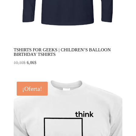
TSHIRTS FOR GEEKS | CHILDREN’S BALLOON
BIRTHDAY TSHIRTS
El
El
10,10
$
6,06
$
precio
precio
original
actual
era:
es:
¡Oferta!
10,10$.
6,06$.