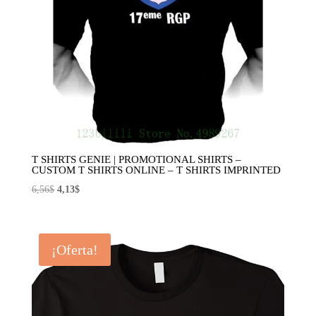
T SHIRTS GENIE | PROMOTIONAL SHIRTS –
CUSTOM T SHIRTS ONLINE – T SHIRTS IMPRINTED
El
El
6,56
$
4,13
$
precio
precio
original
actual
era:
es:
¡Oferta!
6,56$.
4,13$.