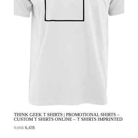
THINK GEEK T SHIRTS | PROMOTIONAL SHIRTS –
CUSTOM T SHIRTS ONLINE – T SHIRTS IMPRINTED
El
El
9,06
$
6,43
$
precio
precio