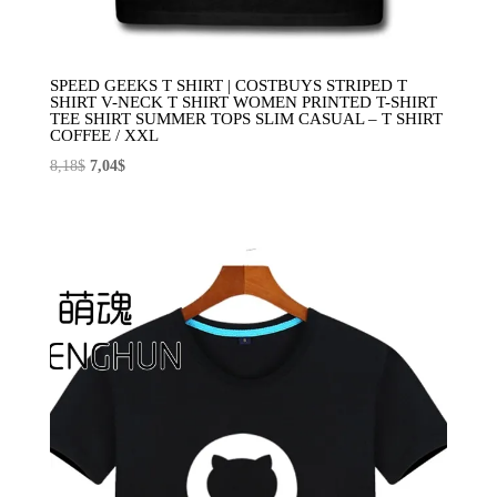
SPEED GEEKS T SHIRT | COSTBUYS STRIPED T
SHIRT V-NECK T SHIRT WOMEN PRINTED T-SHIRT
TEE SHIRT SUMMER TOPS SLIM CASUAL – T SHIRT
COFFEE / XXL
El
El
8,18
$
7,04
$
precio
precio
original
actual
era:
es:
8,18$.
7,04$.