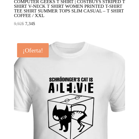
COMPUTER GEEKS T SHIRT | COSTBUYS STRIPED T
SHIRT V-NECK T SHIRT WOMEN PRINTED T-SHIRT
TEE SHIRT SUMMER TOPS SLIM CASUAL – T SHIRT
COFFEE / XXL
El
El
9,92
$
7,34
$
precio
precio
original
actual
era:
es:
¡Oferta!
9,92$.
7,34$.