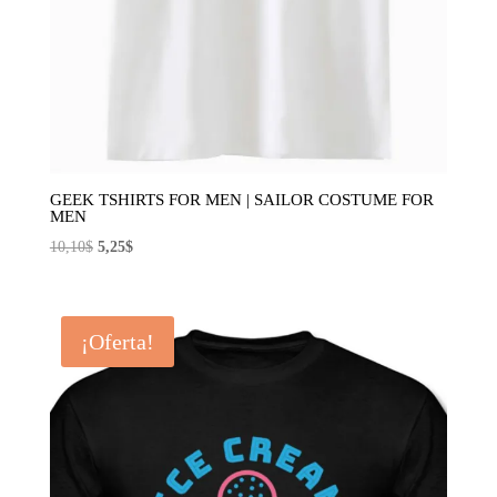
GEEK TSHIRTS FOR MEN | SAILOR COSTUME FOR
MEN
El
El
10,10
$
5,25
$
precio
precio
original
actual
era:
es:
¡Oferta!
10,10$.
5,25$.