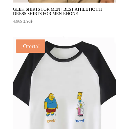
GEEK SHIRTS FOR MEN | BEST ATHLETIC FIT
DRESS SHIRTS FOR MEN RHONE
El
El
4,96
$
3,96
$
precio
precio
original
actual
era:
es:
¡Oferta!
4,96$.
3,96$.