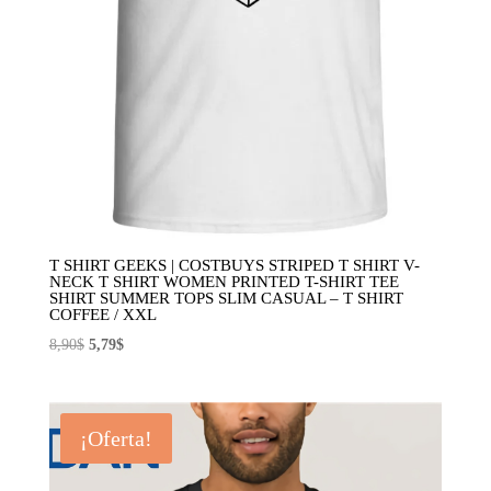
T SHIRT GEEKS | COSTBUYS STRIPED T SHIRT V-
NECK T SHIRT WOMEN PRINTED T-SHIRT TEE
SHIRT SUMMER TOPS SLIM CASUAL – T SHIRT
COFFEE / XXL
El
El
8,90
$
5,79
$
precio
precio
original
actual
era:
es:
¡Oferta!
8,90$.
5,79$.