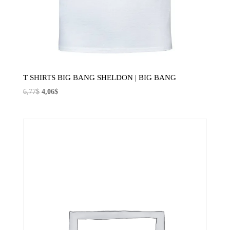
T SHIRTS BIG BANG SHELDON | BIG BANG
El
El
6,77
$
4,06
$
precio
precio
original
actual
era:
es:
6,77$.
4,06$.