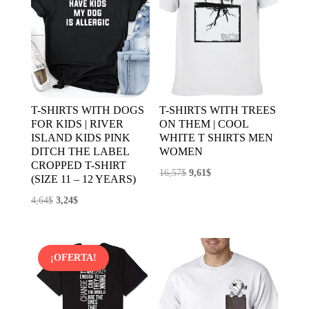
T-SHIRTS WITH DOGS
T-SHIRTS WITH TREES
FOR KIDS | RIVER
ON THEM | COOL
ISLAND KIDS PINK
WHITE T SHIRTS MEN
DITCH THE LABEL
WOMEN
CROPPED T-SHIRT
El
El
16,57
$
9,61
$
(SIZE 11 – 12 YEARS)
precio
precio
El
El
4,64
$
3,24
$
original
actual
precio
precio
era:
es:
original
actual
16,57$.
9,61$.
era:
es:
¡OFERTA!
4,64$.
3,24$.