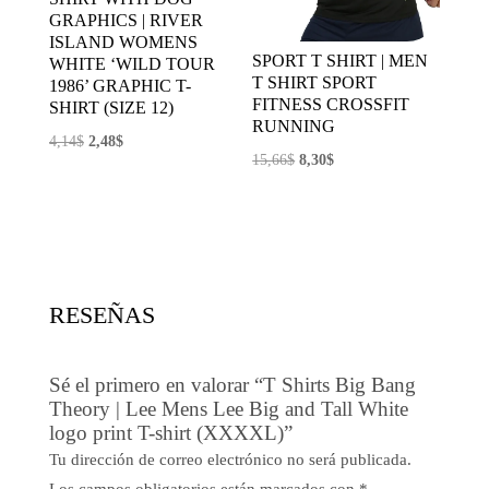
GRAPHICS | RIVER
ISLAND WOMENS
SPORT T SHIRT | MEN
WHITE ‘WILD TOUR
T SHIRT SPORT
1986’ GRAPHIC T-
FITNESS CROSSFIT
SHIRT (SIZE 12)
RUNNING
El
El
4,14
$
2,48
$
El
El
15,66
$
8,30
$
precio
precio
precio
precio
original
actual
original
actual
era:
es:
era:
es:
4,14$.
2,48$.
15,66$.
8,30$.
RESEÑAS
Sé el primero en valorar “T Shirts Big Bang
Theory | Lee Mens Lee Big and Tall White
logo print T-shirt (XXXXL)”
Tu dirección de correo electrónico no será publicada.