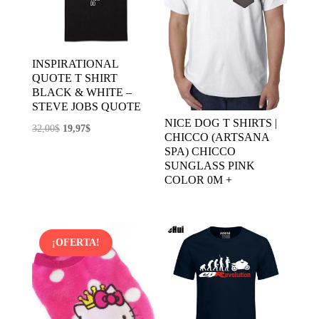
INSPIRATIONAL
QUOTE T SHIRT
BLACK & WHITE –
STEVE JOBS QUOTE
NICE DOG T SHIRTS |
El
El
32,00
$
19,97
$
CHICCO (ARTSANA
precio
precio
SPA) CHICCO
original
actual
SUNGLASS PINK
COLOR 0M +
era:
es:
32,00$.
19,97$.
¡OFERTA!