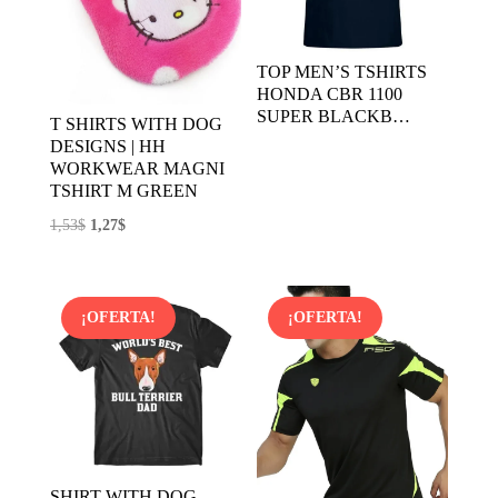
TOP MEN’S TSHIRTS
HONDA CBR 1100
SUPER BLACKB…
T SHIRTS WITH DOG
DESIGNS | HH
WORKWEAR MAGNI
TSHIRT M GREEN
El
El
1,53
$
1,27
$
precio
precio
original
actual
era:
es:
¡OFERTA!
¡OFERTA!
1,53$.
1,27$.
SHIRT WITH DOG