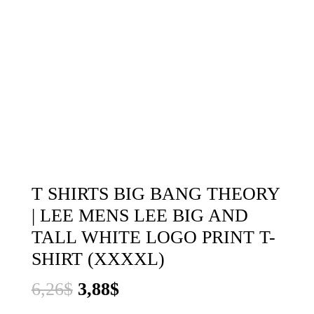
T SHIRTS BIG BANG THEORY
| LEE MENS LEE BIG AND
TALL WHITE LOGO PRINT T-
SHIRT (XXXXL)
El
El
6,26
$
3,88
$
precio
precio