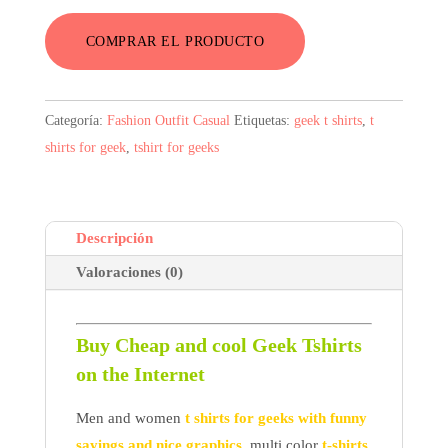
original
actual
COMPRAR EL PRODUCTO
era:
es:
6,26$.
3,88$.
Categoría:
Fashion Outfit Casual
Etiquetas:
geek t shirts
,
t
shirts for geek
,
tshirt for geeks
Descripción
Valoraciones (0)
Buy Cheap and cool Geek Tshirts
on the Internet
Men and women
t shirts for geeks with funny
sayings and nice graphics
,
multi color
t-shirts