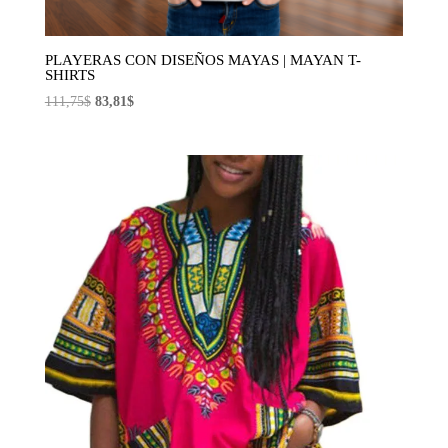
PLAYERAS CON DISEÑOS MAYAS | MAYAN T-
SHIRTS
El
El
111,75
$
83,81
$
precio
precio
original
actual
era:
es:
111,75$.
83,81$.