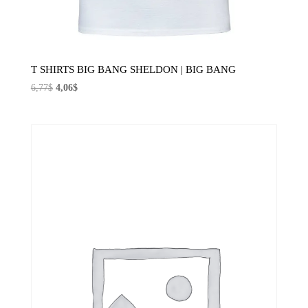
T SHIRTS BIG BANG SHELDON | BIG BANG
El
El
6,77
$
4,06
$
precio
precio
original
actual
era:
es:
6,77$.
4,06$.