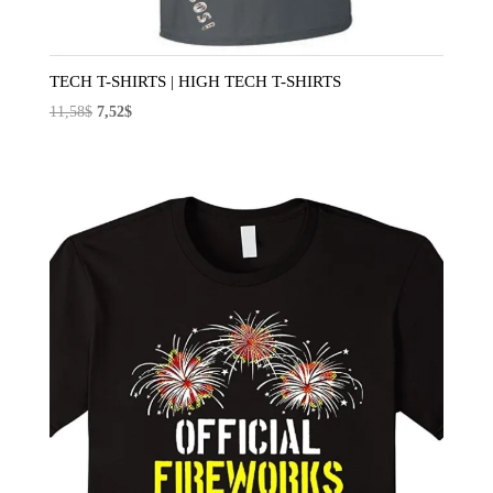
TECH T-SHIRTS | HIGH TECH T-SHIRTS
El
El
11,58
$
7,52
$
precio
precio
original
actual
era:
es:
11,58$.
7,52$.