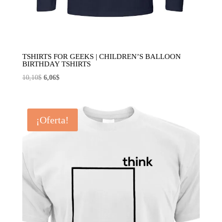
TSHIRTS FOR GEEKS | CHILDREN’S BALLOON
BIRTHDAY TSHIRTS
El
El
10,10
$
6,06
$
precio
precio
original
actual
era:
es:
¡Oferta!
10,10$.
6,06$.