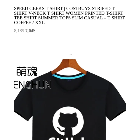
SPEED GEEKS T SHIRT | COSTBUYS STRIPED T
SHIRT V-NECK T SHIRT WOMEN PRINTED T-SHIRT
TEE SHIRT SUMMER TOPS SLIM CASUAL – T SHIRT
COFFEE / XXL
El
El
8,18
$
7,04
$
precio
precio
original
actual
era:
es:
8,18$.
7,04$.