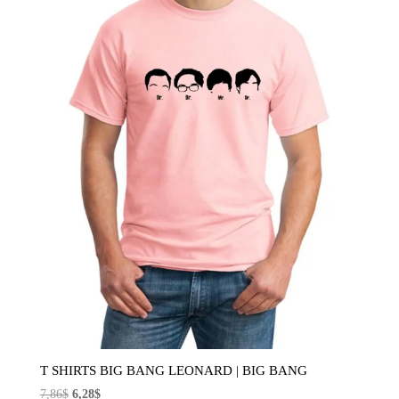
T SHIRTS BIG BANG LEONARD | BIG BANG
El
El
7,86
$
6,28
$