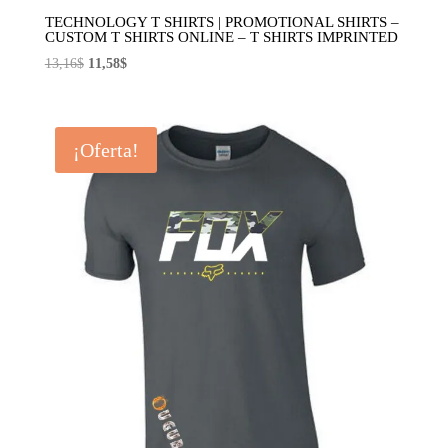
TECHNOLOGY T SHIRTS | PROMOTIONAL SHIRTS –
CUSTOM T SHIRTS ONLINE – T SHIRTS IMPRINTED
El
El
13,16
$
11,58
$
precio
precio
original
actual
era:
es:
¡Oferta!
13,16$.
11,58$.