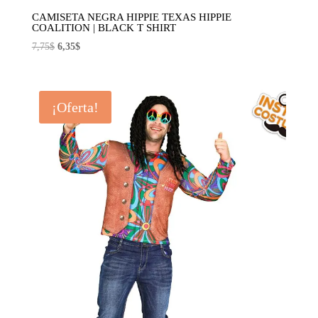
CAMISETA NEGRA HIPPIE TEXAS HIPPIE
COALITION | BLACK T SHIRT
El
El
7,75
$
6,35
$
precio
precio
original
actual
era:
es:
¡Oferta!
7,75$.
6,35$.