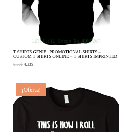
T SHIRTS GENIE | PROMOTIONAL SHIRTS –
CUSTOM T SHIRTS ONLINE – T SHIRTS IMPRINTED
El
El
6,56
$
4,13
$
precio
precio
original
actual
era:
es:
¡Oferta!
6,56$.
4,13$.