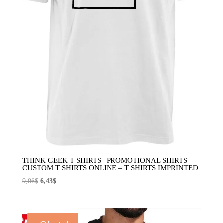
THINK GEEK T SHIRTS | PROMOTIONAL SHIRTS –
CUSTOM T SHIRTS ONLINE – T SHIRTS IMPRINTED
El
El
9,06
$
6,43
$
precio
precio
original
actual
era:
es: