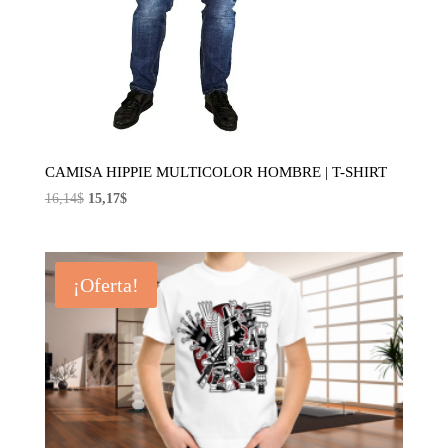
CAMISA HIPPIE MULTICOLOR HOMBRE | T-SHIRT
El
El
16,14
$
15,17
$
precio
precio
original
actual
era:
es:
¡Oferta!
16,14$.
15,17$.