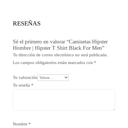
era:
es:
7,86$.
4,33$.
RESEÑAS
Sé el primero en valorar “Camisetas Hipster
Hombre | Hipster T Shirt Black For Men”
Tu dirección de correo electrónico no será publicada.
Los campos obligatorios están marcados con
*
Tu valoración
Tu reseña
*
Nombre
*