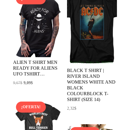
1,56$.
1,12$.
ALIEN T SHIRT MEN
READY FOR ALIENS
BLACK T SHIRT |
UFO TSHIRT…
RIVER ISLAND
WOMENS WHITE AND
El
El
9,67
$
9,09
$
BLACK
precio
precio
COLOURBLOCK T-
original
actual
SHIRT (SIZE 14)
era:
es:
¡OFERTA!
2,32
$
9,67$.
9,09$.