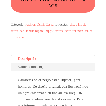
AGOTADO! - VER SIMILAR EN OFERTA
AQUÍ
Categoría:
Fashion Outfit Casual
Etiquetas:
cheap hippie t
shirts
,
cool tshirts hippie
,
hippie tshirts
,
tshirt for men
,
tshirt
for women
Descripción
Valoraciones (0)
Camisetas color negro estilo Hipster,, para
hombres. De diseño original, con ilustración de
un tigre enmarcado en una silueta irregular,
con una combinación de colores única. Para
uso informal, puede usarse con jeans.