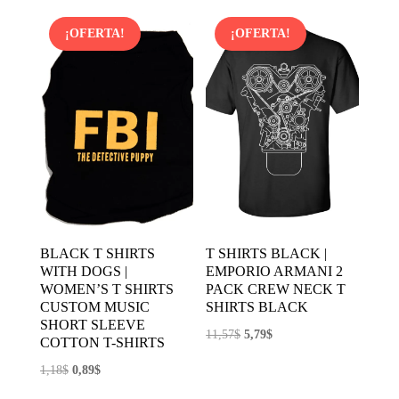
¡OFERTA!
¡OFERTA!
BLACK T SHIRTS
T SHIRTS BLACK |
WITH DOGS |
EMPORIO ARMANI 2
WOMEN’S T SHIRTS
PACK CREW NECK T
CUSTOM MUSIC
SHIRTS BLACK
SHORT SLEEVE
El
El
11,57
$
5,79
$
COTTON T-SHIRTS
precio
precio
El
El
1,18
$
0,89
$
original
actual
precio
precio