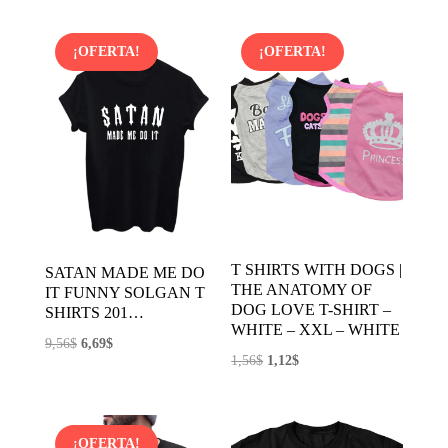
era:
es:
original
actual
11,57$.
5,79$.
era:
es:
¡OFERTA!
¡OFERTA!
1,18$.
0,89$.
T SHIRTS WITH DOGS |
SATAN MADE ME DO
THE ANATOMY OF
IT FUNNY SOLGAN T
DOG LOVE T-SHIRT –
SHIRTS 201…
WHITE – XXL – WHITE
El
El
9,56
$
6,69
$
El
El
1,56
$
1,12
$
precio
precio
precio
precio
original
actual
original
actual
era:
es:
era:
es:
¡OFERTA!
9,56$.
6,69$.