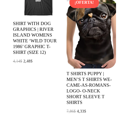
¡OFERTA!
SHIRT WITH DOG
GRAPHICS | RIVER
ISLAND WOMENS
WHITE ‘WILD TOUR
1986’ GRAPHIC T-
SHIRT (SIZE 12)
El
El
4,14
$
2,48
$
precio
precio
T SHIRTS PUPPY |
original
actual
MEN’S T SHIRTS WE-
era:
es:
CAME-AS-ROMANS-
LOGO- O-NECK
4,14$.
2,48$.
SHORT SLEEVE T
SHIRTS
El
El
7,86
$
4,33
$
precio
precio
original
actual