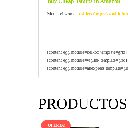
Buy Cheap Tshirts in Amazon
Men and women
t shirts for geeks with f
[content-egg module=kelkoo template=grid]
[content-egg module=viglink template=grid]
[content-egg module=aliexpress template=gr
PRODUCTOS
¡OFERTA!