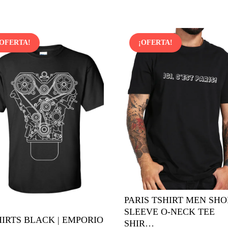
original
actual
era:
es:
1,79$.
1,17$.
¡OFERTA!
¡OFERTA!
PARIS TSHIRT MEN SH
SLEEVE O-NECK TEE
HIRTS BLACK | EMPORIO
SHIR…