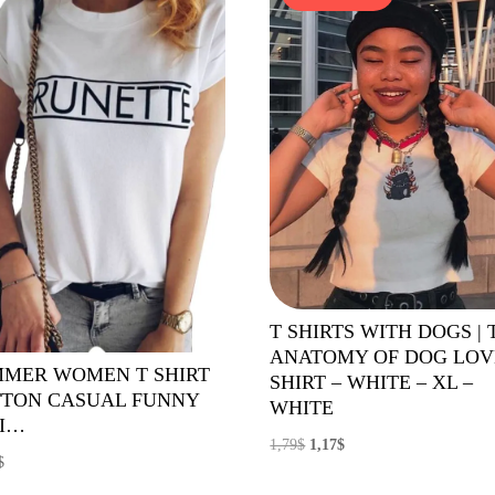
T SHIRTS WITH DOGS | 
ANATOMY OF DOG LOVE
MER WOMEN T SHIRT
SHIRT – WHITE – XL –
TON CASUAL FUNNY
WHITE
HI…
El
El
1,79
$
1,17
$
$
precio
precio