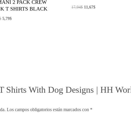
ANI 2 PACK CREW
El
El
17,94
$
11,67
$
K T SHIRTS BLACK
precio
precio
El
El
$
5,79
$
original
actual
precio
precio
era:
es:
original
actual
17,94$.
11,67$.
era:
es:
11,57$.
5,79$.
 “T Shirts With Dog Designs | HH Wo
ada.
Los campos obligatorios están marcados con
*