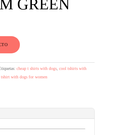
 M GREEN
CTO
Etiquetas:
cheap t shirts with dogs
,
cool tshirts with
,
tshirt with dogs for women