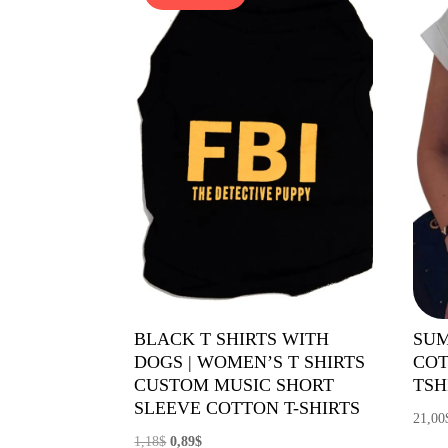
BLACK T SHIRTS WITH
SUM
DOGS | WOMEN’S T SHIRTS
COT
CUSTOM MUSIC SHORT
TS
SLEEVE COTTON T-SHIRTS
21,00
El
El
1,18
$
0,89
$