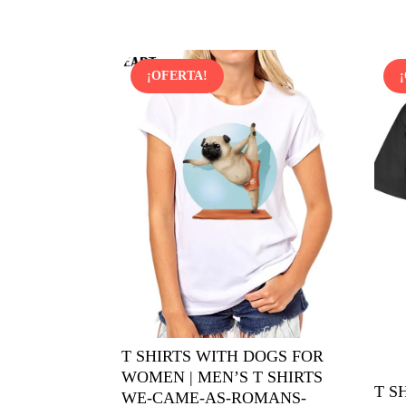
precio
precio
original
actual
era:
es:
¡OFERTA!
1,18$.
0,89$.
T SHIRTS WITH DOGS FOR
WOMEN | MEN’S T SHIRTS
T S
WE-CAME-AS-ROMANS-