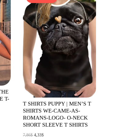
THE
 T-
T SHIRTS PUPPY | MEN’S T
SHIRTS WE-CAME-AS-
ROMANS-LOGO- O-NECK
SHORT SLEEVE T SHIRTS
El
El
7,86
$
4,33
$