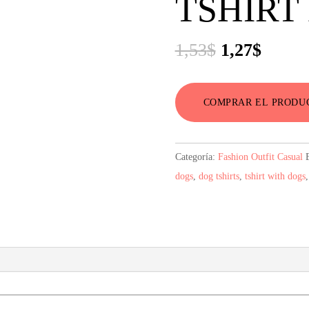
TSHIRT
El
El
1,53
$
1,27
$
precio
precio
original
actual
COMPRAR EL PRODU
era:
es:
1,53$.
1,27$.
Categoría:
Fashion Outfit Casual
dogs
,
dog tshirts
,
tshirt with dogs