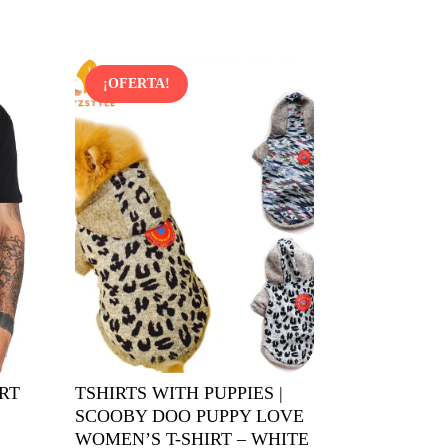
precio
precio
original
actual
era:
es:
¡OFERTA!
7,86$.
4,33$.
ORT
TSHIRTS WITH PUPPIES |
SCOOBY DOO PUPPY LOVE
WOMEN’S T-SHIRT – WHITE