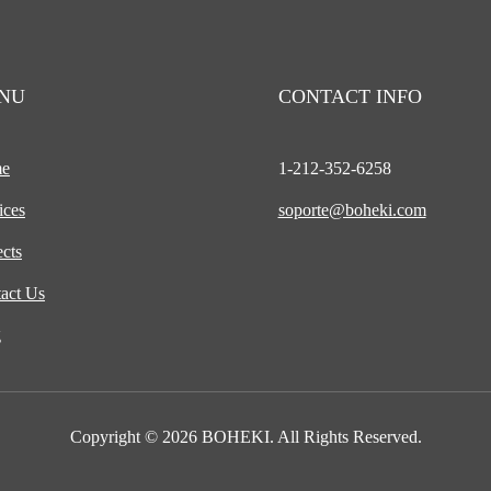
NU
CONTACT INFO
e
1-212-
352-6258
ices
soporte@boheki.com
ects
act Us
g
Copyright © 2026 BOHEKI. All Rights Reserved.