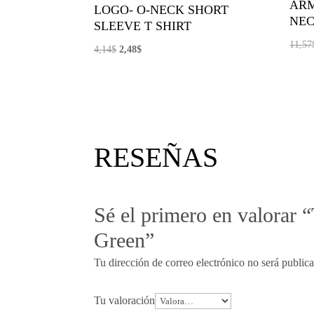
ARM
LOGO- O-NECK SHORT
NEC
SLEEVE T SHIRT
11,57
El
El
4,14
$
2,48
$
precio
precio
original
actual
era:
es:
4,14$.
2,48$.
RESEÑAS
Sé el primero en valorar
Green”
Tu dirección de correo electrónico no será public
Tu valoración