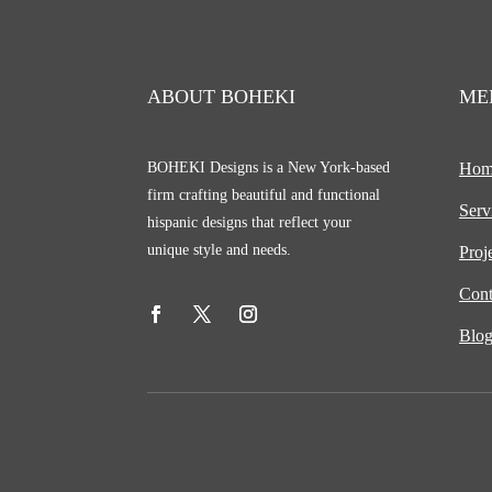
ABOUT BOHEKI
ME
BOHEKI Designs is a New York-based
Hom
firm crafting beautiful and functional
Serv
hispanic designs that reflect your
unique style and needs.
Proj
Cont
Blo