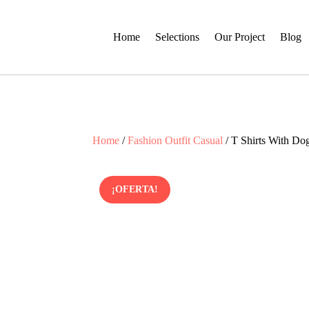
Home
Selections
Our Project
Blog
Home
/
Fashion Outfit Casual
/ T Shirts With D
¡OFERTA!