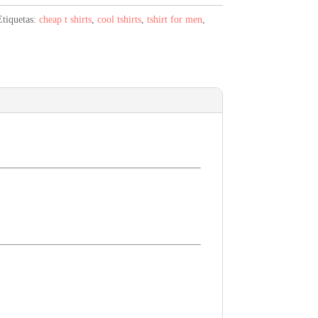
.
Etiquetas:
cheap t shirts
,
cool tshirts
,
tshirt for men
,