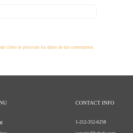
de cómo se procesan los datos de tus comentarios.
NU
CONTACT INFO
e
1-212-
352-6258