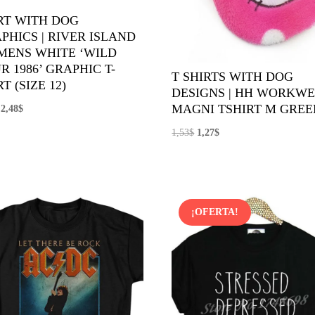
RT WITH DOG
PHICS | RIVER ISLAND
ENS WHITE ‘WILD
R 1986’ GRAPHIC T-
T SHIRTS WITH DOG
T (SIZE 12)
DESIGNS | HH WORKW
MAGNI TSHIRT M GREE
El
El
2,48
$
precio
precio
El
El
1,53
$
1,27
$
original
actual
precio
precio
era:
es:
original
actual
4,14$.
2,48$.
era:
es:
1,53$.
1,27$.
¡OFERTA!