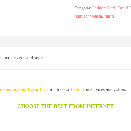
15,30$.
8,26$
Categoría:
Fashion Outfit Casual
tshirt for women
,
tshirts
esome designs and styles.
unny sayings and graphics
,
multi color
t-shirts
in all sizes and colors.
CHOOSE THE BEST FROM INTERNET