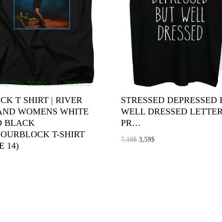
CK T SHIRT | RIVER
STRESSED DEPRESSED 
AND WOMENS WHITE
WELL DRESSED LETTE
D BLACK
PR…
OURBLOCK T-SHIRT
El
El
7,18
$
3,59
$
E 14)
precio
precio
original
actual
era:
es:
7,18$.
3,59$.