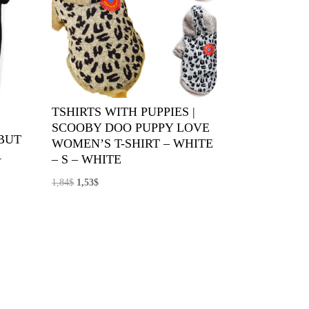
TSHIRTS WITH PUPPIES |
SCOOBY DOO PUPPY LOVE
BUT
WOMEN’S T-SHIRT – WHITE
R
– S – WHITE
El
El
1,84
$
1,53
$
precio
precio
original
actual
era:
es:
1,84$.
1,53$.