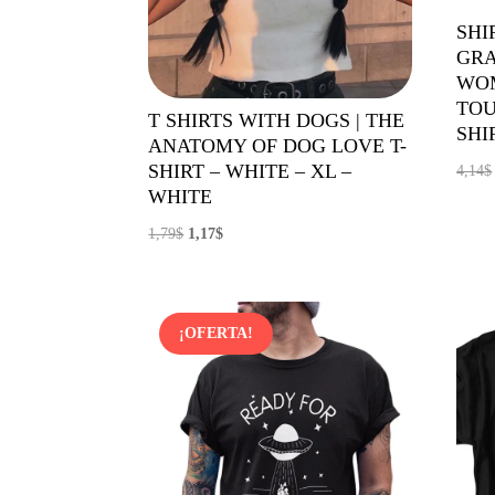
SHI
GRA
WOM
TOU
T SHIRTS WITH DOGS | THE
SHIR
ANATOMY OF DOG LOVE T-
SHIRT – WHITE – XL –
4,14
$
WHITE
El
El
1,79
$
1,17
$
precio
precio
original
actual
era:
es:
¡OFERTA!
1,79$.
1,17$.