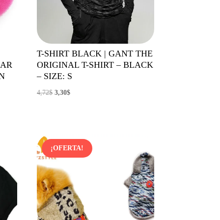
T-SHIRT BLACK | GANT THE
EAR
ORIGINAL T-SHIRT – BLACK
N
– SIZE: S
El
El
4,72
$
3,30
$
precio
precio
original
actual
era:
es:
4,72$.
3,30$.
¡OFERTA!