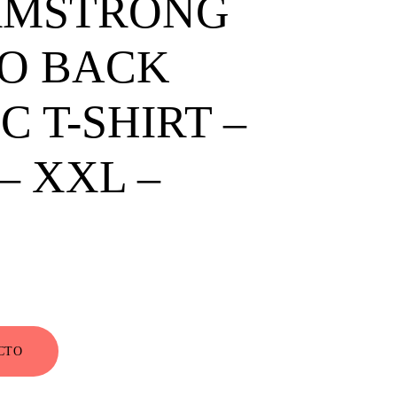
RMSTRONG
O BACK
 T-SHIRT –
– XXL –
o
l
CTO