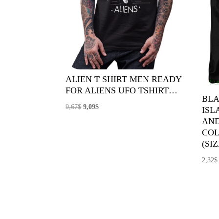
ALIEN T SHIRT MEN READY
FOR ALIENS UFO TSHIRT…
BLA
El
El
9,67
$
9,09
$
ISL
precio
precio
AN
COL
original
actual
(SIZ
era:
es:
9,67$.
9,09$.
2,32
$