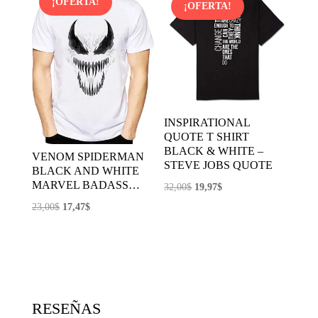
era:
es:
¡OFERTA!
¡OFERTA!
11,57$.
5,79$.
INSPIRATIONAL
QUOTE T SHIRT
BLACK & WHITE –
VENOM SPIDERMAN
STEVE JOBS QUOTE
BLACK AND WHITE
MARVEL BADASS…
El
El
32,00
$
19,97
$
precio
precio
El
El
23,00
$
17,47
$
original
actual
precio
precio
era:
es:
original
actual
32,00$.
19,97$.
era:
es:
23,00$.
17,47$.
RESEÑAS