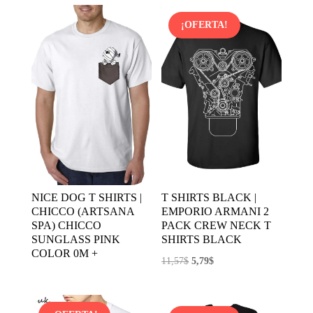
original
actual
era:
es:
¡OFERTA!
9,01$.
6,94$.
NICE DOG T SHIRTS |
T SHIRTS BLACK |
CHICCO (ARTSANA
EMPORIO ARMANI 2
SPA) CHICCO
PACK CREW NECK T
SUNGLASS PINK
SHIRTS BLACK
COLOR 0M +
El
El
11,57
$
5,79
$
precio
precio
original
actual