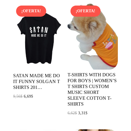
¡OFERTA!
¡OFERTA!
T-SHIRTS WITH DOGS
SATAN MADE ME DO
FOR BOYS | WOMEN’S
IT FUNNY SOLGAN T
T SHIRTS CUSTOM
SHIRTS 201…
MUSIC SHORT
El
El
9,56
$
6,69
$
SLEEVE COTTON T-
precio
precio
SHIRTS
original
actual
El
El
6,62
$
3,31
$
era:
es:
precio
precio
9,56$.
6,69$.
original
actual