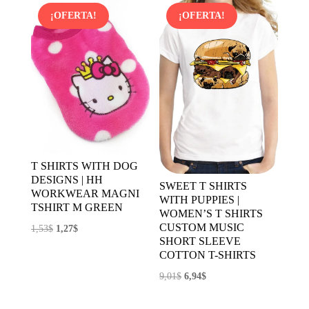
era:
es:
¡OFERTA!
¡OFERTA!
6,62$.
3,31$.
T SHIRTS WITH DOG
DESIGNS | HH
SWEET T SHIRTS
WORKWEAR MAGNI
WITH PUPPIES |
TSHIRT M GREEN
WOMEN’S T SHIRTS
CUSTOM MUSIC
El
El
1,53
$
1,27
$
SHORT SLEEVE
precio
precio
COTTON T-SHIRTS
original
actual
El
El
9,01
$
6,94
$
era:
es:
precio
precio
1,53$.
1,27$.