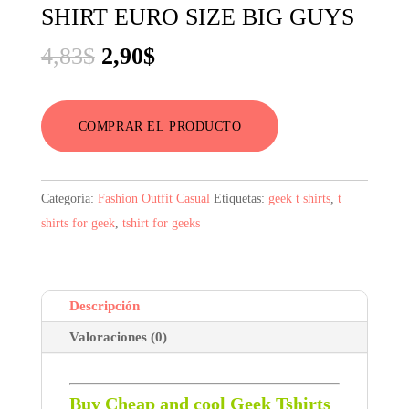
SHIRT EURO SIZE BIG GUYS
El
El
4,83
$
2,90
$
precio
precio
original
actual
COMPRAR EL PRODUCTO
era:
es:
4,83$.
2,90$.
Categoría:
Fashion Outfit Casual
Etiquetas:
geek t shirts
,
t
shirts for geek
,
tshirt for geeks
Descripción
Valoraciones (0)
Buy Cheap and cool Geek Tshirts