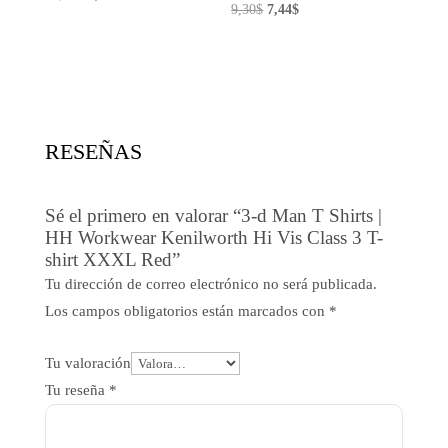
El
El
9,30
$
7,44
$
precio
precio
precio
precio
original
actual
original
actual
era:
es:
era:
es:
10,60$.
7,95$.
9,30$.
7,44$.
RESEÑAS
Sé el primero en valorar “3-d Man T Shirts |
HH Workwear Kenilworth Hi Vis Class 3 T-
shirt XXXL Red”
Tu dirección de correo electrónico no será publicada.
Los campos obligatorios están marcados con
*
Tu valoración
Tu reseña
*