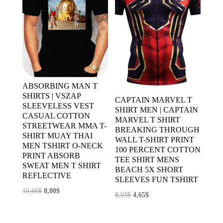
ABSORBING MAN T
SHIRTS | VSZAP
CAPTAIN MARVEL T
SLEEVELESS VEST
SHIRT MEN | CAPTAIN
CASUAL COTTON
MARVEL T SHIRT
STREETWEAR MMA T-
BREAKING THROUGH
SHIRT MUAY THAI
WALL T-SHIRT PRINT
MEN TSHIRT O-NECK
100 PERCENT COTTON
PRINT ABSORB
TEE SHIRT MENS
SWEAT MEN T SHIRT
BEACH 5X SHORT
REFLECTIVE
SLEEVES FUN TSHIRT
El
El
10,66
$
8,00
$
El
El
8,03
$
4,65
$
precio
precio
precio
precio
original
actual
original
actual