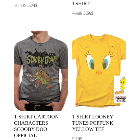
TSHIRT
El
El
10,43
$
5,74
$
El
El
precio
precio
7,32
$
5,56
$
precio
precio
original
actual
original
actual
era:
es:
era:
es:
10,43$.
5,74$.
7,32$.
5,56$.
T SHIRT CARTOON
T SHIRT LOONEY
CHARACTERS
TUNES POPFUNK
SCOOBY DOO
YELLOW TEE
OFFICIAL
9,10
$