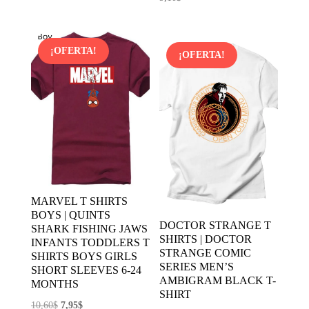
¡OFERTA!
¡OFERTA!
MARVEL T SHIRTS
BOYS | QUINTS
DOCTOR STRANGE T
SHARK FISHING JAWS
SHIRTS | DOCTOR
INFANTS TODDLERS T
STRANGE COMIC
SHIRTS BOYS GIRLS
SERIES MEN’S
SHORT SLEEVES 6-24
AMBIGRAM BLACK T-
MONTHS
SHIRT
El
El
10,60
$
7,95
$