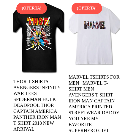
era:
es:
era:
es:
¡OFERTA!
¡OFERTA!
10,66$.
8,00$.
8,03$.
4,65$.
MARVEL TSHIRTS FOR
THOR T SHIRTS |
MEN | MARVEL T-
AVENGERS INFINITY
SHIRT MEN
WAR TEES
AVENGERS T SHIRT
SPIDERMAN HULK
IRON MAN CAPTAIN
DEADPOOL THOR
AMERICA PRINTED
CAPTAIN AMERICA
STREETWEAR DADDY
PANTHER IRON MAN
YOU ARE MY
T SHIRT 2018 NEW
FAVORITE
ARRIVAL
SUPERHERO GIFT