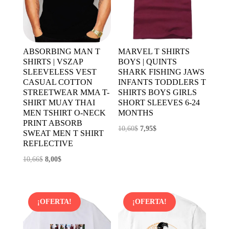
ABSORBING MAN T
MARVEL T SHIRTS
SHIRTS | VSZAP
BOYS | QUINTS
SLEEVELESS VEST
SHARK FISHING JAWS
CASUAL COTTON
INFANTS TODDLERS T
STREETWEAR MMA T-
SHIRTS BOYS GIRLS
SHIRT MUAY THAI
SHORT SLEEVES 6-24
MEN TSHIRT O-NECK
MONTHS
PRINT ABSORB
El
El
10,60
$
7,95
$
SWEAT MEN T SHIRT
precio
precio
REFLECTIVE
original
actual
El
El
10,66
$
8,00
$
era:
es:
precio
precio
10,60$.
7,95$.
original
actual
era:
es:
¡OFERTA!
¡OFERTA!
10,66$.
8,00$.