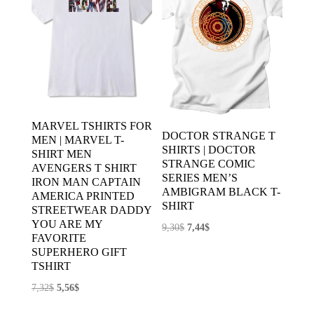
MARVEL TSHIRTS FOR
DOCTOR STRANGE T
MEN | MARVEL T-
SHIRTS | DOCTOR
SHIRT MEN
STRANGE COMIC
AVENGERS T SHIRT
SERIES MEN’S
IRON MAN CAPTAIN
AMBIGRAM BLACK T-
AMERICA PRINTED
SHIRT
STREETWEAR DADDY
YOU ARE MY
El
El
9,30
$
7,44
$
FAVORITE
precio
precio
SUPERHERO GIFT
original
actual
TSHIRT
era:
es:
El
El
7,32
$
5,56
$
9,30$.
7,44$.
precio
precio