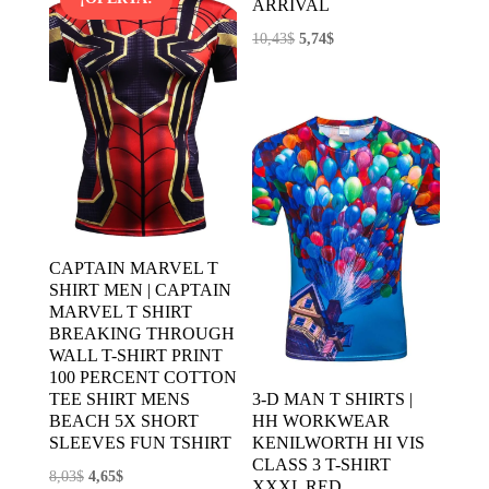
ARRIVAL
El
El
10,43
$
5,74
$
precio
precio
original
actual
era:
es:
10,43$.
5,74$.
CAPTAIN MARVEL T
SHIRT MEN | CAPTAIN
MARVEL T SHIRT
BREAKING THROUGH
WALL T-SHIRT PRINT
100 PERCENT COTTON
TEE SHIRT MENS
3-D MAN T SHIRTS |
BEACH 5X SHORT
HH WORKWEAR
SLEEVES FUN TSHIRT
KENILWORTH HI VIS
CLASS 3 T-SHIRT
El
El
8,03
$
4,65
$
XXXL RED