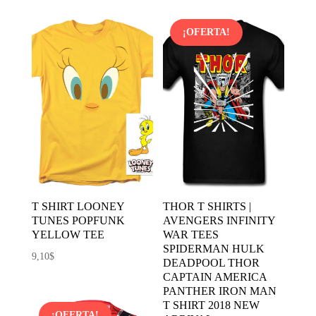
original
actual
era:
es:
¡OFERTA!
7,32$.
5,56$.
T SHIRT LOONEY
THOR T SHIRTS |
TUNES POPFUNK
AVENGERS INFINITY
YELLOW TEE
WAR TEES
SPIDERMAN HULK
9,10
$
DEADPOOL THOR
CAPTAIN AMERICA
PANTHER IRON MAN
T SHIRT 2018 NEW
¡OFERTA!