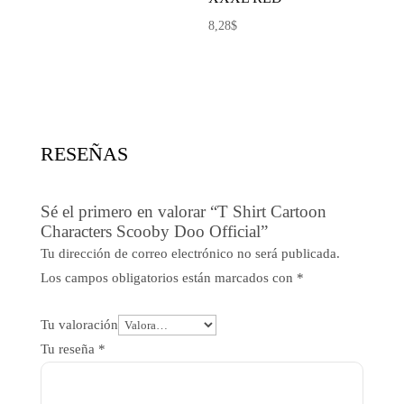
precio
precio
8,28
$
original
actual
era:
es:
8,03$.
4,65$.
RESEÑAS
Sé el primero en valorar “T Shirt Cartoon
Characters Scooby Doo Official”
Tu dirección de correo electrónico no será publicada.
Los campos obligatorios están marcados con
*
Tu valoración
Tu reseña
*