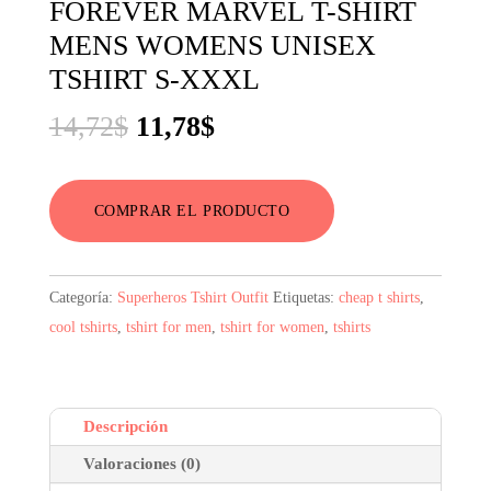
FOREVER MARVEL T-SHIRT
MENS WOMENS UNISEX
TSHIRT S-XXXL
El
El
14,72
$
11,78
$
precio
precio
original
actual
COMPRAR EL PRODUCTO
era:
es:
14,72$.
11,78$.
Categoría:
Superheros Tshirt Outfit
Etiquetas:
cheap t shirts
,
cool tshirts
,
tshirt for men
,
tshirt for women
,
tshirts
Descripción
Valoraciones (0)