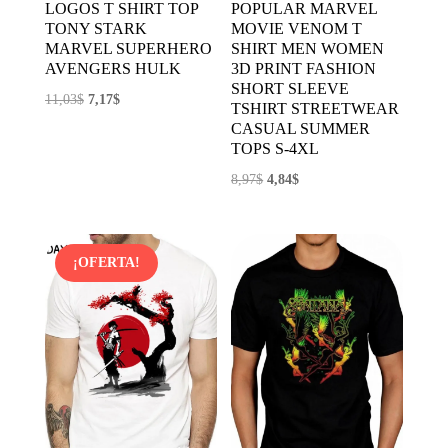
LOGOS T SHIRT TOP
POPULAR MARVEL
TONY STARK
MOVIE VENOM T
MARVEL SUPERHERO
SHIRT MEN WOMEN
AVENGERS HULK
3D PRINT FASHION
SHORT SLEEVE
El
El
11,03
$
7,17
$
TSHIRT STREETWEAR
precio
precio
CASUAL SUMMER
TOPS S-4XL
original
actual
era:
es:
El
El
8,97
$
4,84
$
11,03$.
7,17$.
precio
precio
original
actual
era:
es:
¡OFERTA!
8,97$.
4,84$.