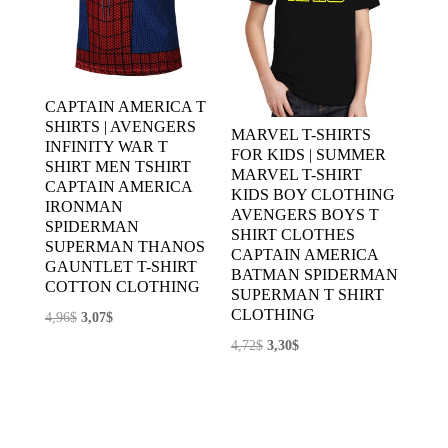
CAPTAIN AMERICA T
SHIRTS | AVENGERS
MARVEL T-SHIRTS
INFINITY WAR T
FOR KIDS | SUMMER
SHIRT MEN TSHIRT
MARVEL T-SHIRT
CAPTAIN AMERICA
KIDS BOY CLOTHING
IRONMAN
AVENGERS BOYS T
SPIDERMAN
SHIRT CLOTHES
SUPERMAN THANOS
CAPTAIN AMERICA
GAUNTLET T-SHIRT
BATMAN SPIDERMAN
COTTON CLOTHING
SUPERMAN T SHIRT
CLOTHING
El
El
4,96
$
3,07
$
precio
precio
El
El
4,72
$
3,30
$
original
actual
precio
precio
era:
es:
original
actual
4,96$.
3,07$.
era:
es: