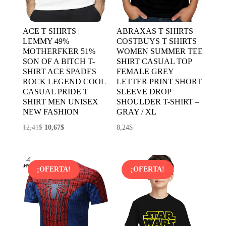
ACE T SHIRTS |
ABRAXAS T SHIRTS |
LEMMY 49%
COSTBUYS T SHIRTS
MOTHERFKER 51%
WOMEN SUMMER TEE
SON OF A BITCH T-
SHIRT CASUAL TOP
SHIRT ACE SPADES
FEMALE GREY
ROCK LEGEND COOL
LETTER PRINT SHORT
CASUAL PRIDE T
SLEEVE DROP
SHIRT MEN UNISEX
SHOULDER T-SHIRT –
NEW FASHION
GRAY / XL
El
El
12,41
$
10,67
$
8,24
$
precio
precio
original
actual
era:
es:
¡OFERTA!
¡OFERTA!
12,41$.
10,67$.