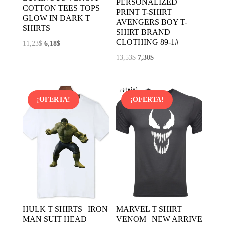
PERSONALIZED
COTTON TEES TOPS
PRINT T-SHIRT
GLOW IN DARK T
AVENGERS BOY T-
SHIRTS
SHIRT BRAND
CLOTHING 89-1#
El
El
11,23
$
6,18
$
precio
precio
El
El
13,53
$
7,30
$
original
actual
precio
precio
era:
es:
original
actual
11,23$.
6,18$.
era:
es:
¡OFERTA!
¡OFERTA!
13,53$.
7,30$.
HULK T SHIRTS | IRON
MARVEL T SHIRT
MAN SUIT HEAD
VENOM | NEW ARRIVE