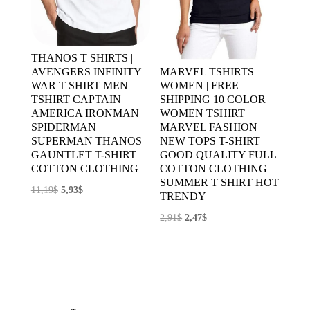
THANOS T SHIRTS |
AVENGERS INFINITY
MARVEL TSHIRTS
WAR T SHIRT MEN
WOMEN | FREE
TSHIRT CAPTAIN
SHIPPING 10 COLOR
AMERICA IRONMAN
WOMEN TSHIRT
SPIDERMAN
MARVEL FASHION
SUPERMAN THANOS
NEW TOPS T-SHIRT
GAUNTLET T-SHIRT
GOOD QUALITY FULL
COTTON CLOTHING
COTTON CLOTHING
SUMMER T SHIRT HOT
El
El
11,19
$
5,93
$
TRENDY
precio
precio
El
El
2,91
$
2,47
$
original
actual
precio
precio
era:
es:
original
actual
11,19$.
5,93$.
era:
es:
2,91$.
2,47$.