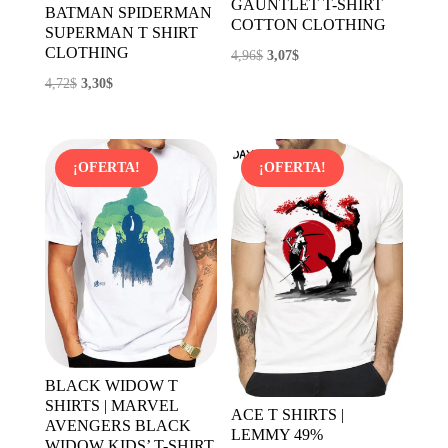
GAUNTLET T-SHIRT
BATMAN SPIDERMAN
COTTON CLOTHING
SUPERMAN T SHIRT
CLOTHING
El
El
4,96
$
3,07
$
precio
precio
El
El
4,72
$
3,30
$
original
actual
precio
precio
era:
es:
original
actual
4,96$.
3,07$.
era:
es:
¡OFERTA!
¡OFERTA!
4,72$.
3,30$.
BLACK WIDOW T
SHIRTS | MARVEL
ACE T SHIRTS |
AVENGERS BLACK
LEMMY 49%
WIDOW KIDS’ T-SHIRT