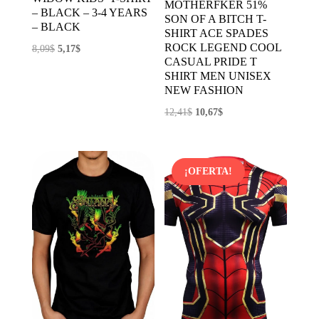
MOTHERFKER 51%
– BLACK – 3-4 YEARS
SON OF A BITCH T-
– BLACK
SHIRT ACE SPADES
ROCK LEGEND COOL
El
El
8,09
$
5,17
$
CASUAL PRIDE T
precio
precio
SHIRT MEN UNISEX
original
actual
NEW FASHION
era:
es:
El
El
12,41
$
10,67
$
8,09$.
5,17$.
precio
precio
original
actual
era:
es:
¡OFERTA!
12,41$.
10,67$.