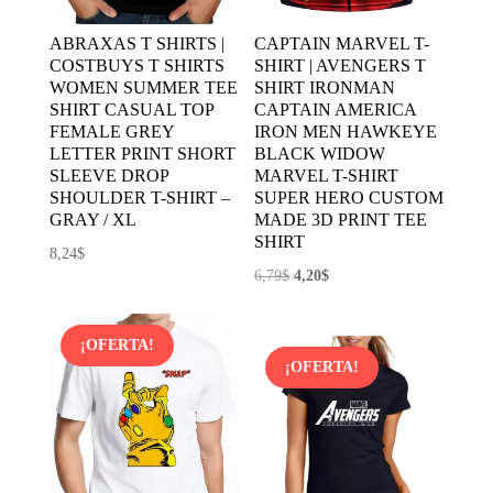
ABRAXAS T SHIRTS |
CAPTAIN MARVEL T-
COSTBUYS T SHIRTS
SHIRT | AVENGERS T
WOMEN SUMMER TEE
SHIRT IRONMAN
SHIRT CASUAL TOP
CAPTAIN AMERICA
FEMALE GREY
IRON MEN HAWKEYE
LETTER PRINT SHORT
BLACK WIDOW
SLEEVE DROP
MARVEL T-SHIRT
SHOULDER T-SHIRT –
SUPER HERO CUSTOM
GRAY / XL
MADE 3D PRINT TEE
SHIRT
8,24
$
El
El
6,79
$
4,20
$
precio
precio
original
actual
¡OFERTA!
era:
es:
¡OFERTA!
6,79$.
4,20$.