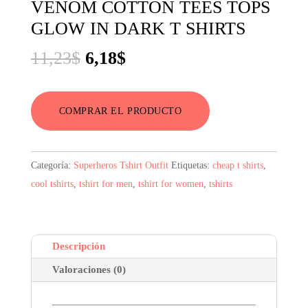
VENOM COTTON TEES TOPS
GLOW IN DARK T SHIRTS
El
El
11,23
$
6,18
$
precio
precio
original
actual
COMPRAR EL PRODUCTO
era:
es:
11,23$.
6,18$.
Categoría:
Superheros Tshirt Outfit
Etiquetas:
cheap t shirts
,
cool tshirts
,
tshirt for men
,
tshirt for women
,
tshirts
Descripción
Valoraciones (0)